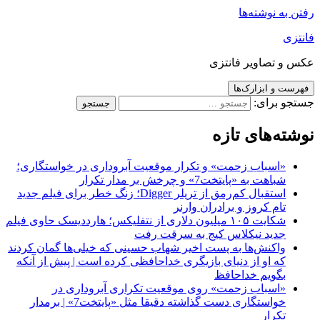
رفتن به نوشته‌ها
فانتزی
عکس و تصاویر فانتزی
فهرست و ابزارک‌ها
جستجو برای:
نوشته‌های تازه
«اسباب زحمت» و تکرار موقعیت آبروداری در خواستگاری؛
شباهت به «پایتخت7» و چرخش بر مدار تکرار
استقبال کم‌رمق از تریلر Digger؛ زنگ خطر برای فیلم جدید
تام کروز و برادران وارنر
شکایت ۱۰۵ میلیون دلاری از نتفلیکس؛ هارددیسک حاوی فیلم
جدید نیکلاس کیج به سرقت رفت
واکنش‌ها به پست اخیر شهاب حسینی که خیلی‌ها گمان کردند
که او از دنیای بازیگری خداحافظی کرده است | پیش از آنکه
بگویم خداحافظ
«اسباب زحمت» روی موقعیت تکراری آبروداری در
خواستگاری دست گذاشته دقیقا مثل «پایتخت7» | برمدار
تکرار