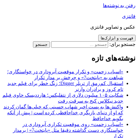
رفتن به نوشته‌ها
فانتزی
عکس و تصاویر فانتزی
فهرست و ابزارک‌ها
جستجو برای:
نوشته‌های تازه
«اسباب زحمت» و تکرار موقعیت آبروداری در خواستگاری؛
شباهت به «پایتخت7» و چرخش بر مدار تکرار
استقبال کم‌رمق از تریلر Digger؛ زنگ خطر برای فیلم جدید
تام کروز و برادران وارنر
شکایت ۱۰۵ میلیون دلاری از نتفلیکس؛ هارددیسک حاوی فیلم
جدید نیکلاس کیج به سرقت رفت
واکنش‌ها به پست اخیر شهاب حسینی که خیلی‌ها گمان کردند
که او از دنیای بازیگری خداحافظی کرده است | پیش از آنکه
بگویم خداحافظ
«اسباب زحمت» روی موقعیت تکراری آبروداری در
خواستگاری دست گذاشته دقیقا مثل «پایتخت7» | برمدار
تکرار