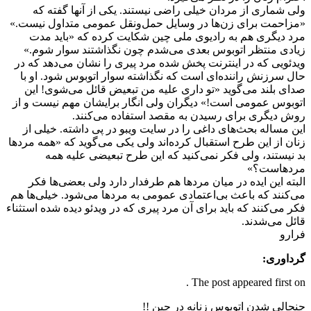
ولی شماری از مردان خیلی راضی نیستند. یکی از آنها گفته که
«مزاحمت برای زن‌ها در وسایل حمل‌ونقل عمومی متداول نیست.»
مرد دیگری هم به رادیوی ملی چین شکایت کرده که «باید مدت
زیادی منتظر اتوبوس بعدی می‌شدم چون نگذاشتند سوار شوم.»
ویدئویی که در اینترنت پخش شده مرد پیری را نشان می‌دهد که در
حال سرزنش راننده‌ای است که نگذاشته سوار اتوبوس شود. او با
صدای بلند می‌گوید «تو داری علیه من تبعیض قائل می‌شوی! این
اتوبوس عمومی است!» دیگران ولی انگار برایشان مهم نیست و از
روش دیگری برای رسیدن به مقصد استفاده می‌کنند.
این مساله بحث‌های داغی را در سایت ویبو در پی داشته. خیلی از
زنان از این طرح استقبال کرده‌اند ولی یکی می‌گوید که «همه مردها
بد نیستند، ولی فکر نمی‌کنید که این طرح تبعیضی علیه همه
مردهاست؟»
البته این ایده در میان مردها هم طرفدار دارد ولی بعضی‌ها فکر
می‌کنند که باعث بی‌اعتمادی عمومی به مردها می‌شود. خیلی‌ها هم
فکر می‌کنند که باید برای آن مرد پیری که در ویدئو دیده شده استثناء
قائل می‌شدند.
فرارو
گرداوری:
The post appeared first on .
جنجالی شدن اتوبوس‌ زنانه در چین !!