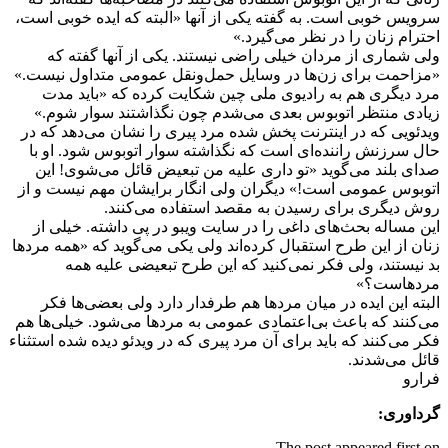
سرویس خوبی است. به گفته یکی از آنها «البته که ایده خوبی است،
احترام زنان را در نظر می‌گیرد.»
ولی شماری از مردان خیلی راضی نیستند. یکی از آنها گفته که
«مزاحمت برای زن‌ها در وسایل حمل‌ونقل عمومی متداول نیست.»
مرد دیگری هم به رادیوی ملی چین شکایت کرده که «باید مدت
زیادی منتظر اتوبوس بعدی می‌شدم چون نگذاشتند سوار شوم.»
ویدئویی که در اینترنت پخش شده مرد پیری را نشان می‌دهد که در
حال سرزنش راننده‌ای است که نگذاشته سوار اتوبوس شود. او با
صدای بلند می‌گوید «تو داری علیه من تبعیض قائل می‌شوی! این
اتوبوس عمومی است!» دیگران ولی انگار برایشان مهم نیست و از
روش دیگری برای رسیدن به مقصد استفاده می‌کنند.
این مساله بحث‌های داغی را در سایت ویبو در پی داشته. خیلی از
زنان از این طرح استقبال کرده‌اند ولی یکی می‌گوید که «همه مردها
بد نیستند، ولی فکر نمی‌کنید که این طرح تبعیضی علیه همه
مردهاست؟»
البته این ایده در میان مردها هم طرفدار دارد ولی بعضی‌ها فکر
می‌کنند که باعث بی‌اعتمادی عمومی به مردها می‌شود. خیلی‌ها هم
فکر می‌کنند که باید برای آن مرد پیری که در ویدئو دیده شده استثناء
قائل می‌شدند.
فرارو
گرداوری:
The post appeared first on .