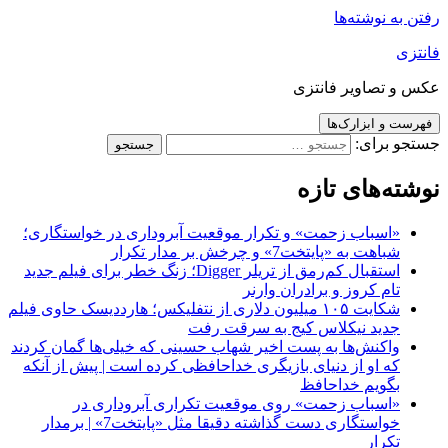
رفتن به نوشته‌ها
فانتزی
عکس و تصاویر فانتزی
فهرست و ابزارک‌ها
جستجو برای:
نوشته‌های تازه
«اسباب زحمت» و تکرار موقعیت آبروداری در خواستگاری؛
شباهت به «پایتخت7» و چرخش بر مدار تکرار
استقبال کم‌رمق از تریلر Digger؛ زنگ خطر برای فیلم جدید
تام کروز و برادران وارنر
شکایت ۱۰۵ میلیون دلاری از نتفلیکس؛ هارددیسک حاوی فیلم
جدید نیکلاس کیج به سرقت رفت
واکنش‌ها به پست اخیر شهاب حسینی که خیلی‌ها گمان کردند
که او از دنیای بازیگری خداحافظی کرده است | پیش از آنکه
بگویم خداحافظ
«اسباب زحمت» روی موقعیت تکراری آبروداری در
خواستگاری دست گذاشته دقیقا مثل «پایتخت7» | برمدار
تکرار