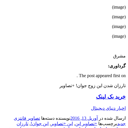
(image)
(image)
(image)
(image)
مشرق
گرداوری:
The post appeared first on .
تارزان شدن این زوج جوان! +تصاویر
خرید بک لینک
اخبار دنیای دیجیتال
ارسال شده در
آوریل 13, 2016
نویسنده
دسته‌ها
تصاویر فانتزی
جدید
برچسب‌ها
+تصاویر این
,
این +تصاویر
,
این جوان!
,
تارزان