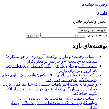
رفتن به نوشته‌ها
فانتزی
عکس و تصاویر فانتزی
فهرست و ابزارک‌ها
جستجو برای:
نوشته‌های تازه
«اسباب زحمت» و تکرار موقعیت آبروداری در خواستگاری؛
شباهت به «پایتخت7» و چرخش بر مدار تکرار
استقبال کم‌رمق از تریلر Digger؛ زنگ خطر برای فیلم جدید
تام کروز و برادران وارنر
شکایت ۱۰۵ میلیون دلاری از نتفلیکس؛ هارددیسک حاوی فیلم
جدید نیکلاس کیج به سرقت رفت
واکنش‌ها به پست اخیر شهاب حسینی که خیلی‌ها گمان کردند
که او از دنیای بازیگری خداحافظی کرده است | پیش از آنکه
بگویم خداحافظ
«اسباب زحمت» روی موقعیت تکراری آبروداری در
خواستگاری دست گذاشته دقیقا مثل «پایتخت7» | برمدار
تکرار