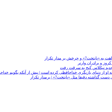
چرخش بر مدار تکرار
 او از دنیای بازیگری خداحافظی کرده است | پیش از آنکه بگویم خداح
دقیقا مثل «پایتخت7» | برمدار تکرار