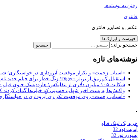
رفتن به نوشته‌ها
فانتزی
عکس و تصاویر فانتزی
فهرست و ابزارک‌ها
جستجو برای:
نوشته‌های تازه
«اسباب زحمت» و تکرار موقعیت آبروداری در خواستگاری؛ شباهت به «پایتخت7» و 
استقبال کم‌رمق از تریلر Digger؛ زنگ خطر برای فیلم جدید تام کروز و برادران وارنر
شکایت ۱۰۵ میلیون دلاری از نتفلیکس؛ هارددیسک حاوی فیلم جدید نیکلاس کیج به سرقت رفت
واکنش‌ها به پست اخیر شهاب حسینی که خیلی‌ها گمان کردند که
«اسباب زحمت» روی موقعیت تکراری آبروداری در خواستگاری دست گذاشته 
.
خرید بک لینک فالو
آپدیت نود 32
پسورد نود 32