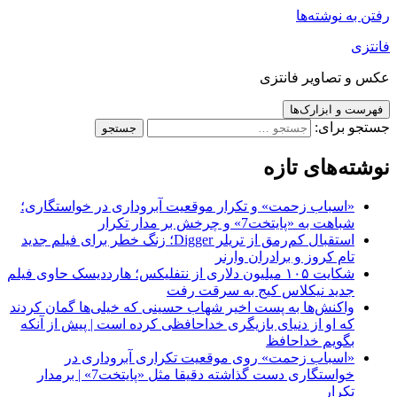
رفتن به نوشته‌ها
فانتزی
عکس و تصاویر فانتزی
فهرست و ابزارک‌ها
جستجو برای:
نوشته‌های تازه
«اسباب زحمت» و تکرار موقعیت آبروداری در خواستگاری؛
شباهت به «پایتخت7» و چرخش بر مدار تکرار
استقبال کم‌رمق از تریلر Digger؛ زنگ خطر برای فیلم جدید
تام کروز و برادران وارنر
شکایت ۱۰۵ میلیون دلاری از نتفلیکس؛ هارددیسک حاوی فیلم
جدید نیکلاس کیج به سرقت رفت
واکنش‌ها به پست اخیر شهاب حسینی که خیلی‌ها گمان کردند
که او از دنیای بازیگری خداحافظی کرده است | پیش از آنکه
بگویم خداحافظ
«اسباب زحمت» روی موقعیت تکراری آبروداری در
خواستگاری دست گذاشته دقیقا مثل «پایتخت7» | برمدار
تکرار