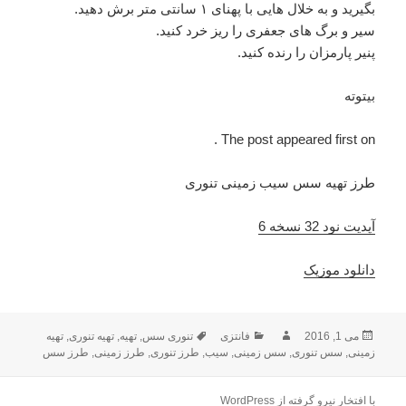
بگیرید و به خلال هایی با پهنای ۱ سانتی متر برش دهید.
سیر و برگ های جعفری را ریز خرد کنید.
پنیر پارمزان را رنده کنید.
بیتوته
The post appeared first on .
طرز تهیه سس سیب زمینی تنوری
آپدیت نود 32 نسخه 6
دانلود موزیک
می 1, 2016
ارسال
نویسنده
فانتزی
دسته‌ها
برچسب‌ها
تنوری سس
,
تهیه
,
تهیه تنوری
,
تهیه
زمینی
,
شده
سس تنوری
,
سس زمینی
,
سیب
,
طرز تنوری
,
طرز زمینی
,
طرز سس
در
با افتخار نیرو گرفته از WordPress