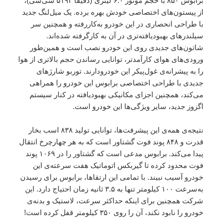
برابوس ۸۵۰ با حجم موتور ۶.۰ لیتری (دقیقا ۵۱۹۲ سی‌سی)،
از پیستون‌های اختصاصی خودش بهره برده. یک میل‌لنگ جدید
با طراحی انحصاری در این خودرو به‌کاررفته و همچنین سر
سیلندرهای بهبودیافته‌تری در آن به کارگرفته شده‌اند.
شاتون‌های جدیدی روی این خودرو نصب است و همین‌طور
ورودی‌های هوای کارآمدتر، توانایی رساندن حجم بالاتری از هوا
را به پیشرانه‌ی غول‌پیکر این خودرودارند. توربو شارژهای
جدیدی با طراحی اختصاصی برابوس این خودرو را همراهی
می‌کند، همچنین اجزای مکانیکی بهبودیافته در کنار سیستم
اگزوز جدید، سایر ویژگی‌ها این خودرو است.
نتیجه‌ی همه‌ی این پیشرفت‌ها، توانایی تولید ۸۳۸ اسب بخار
قدرت و ۸۴۸ پوند فوت گشتاور است که به هر چهارچرخ انتقال
پیدا می‌کند. برابوس مدعی است که گشتاور را در ۱۰۶۹ پوند
فوت محدود کرده تا گیربکس اتوماتیک هفت سرعته‌ی این
خودرو آسیب نبیند. با تمامی این ارتقاها، برابوس برای رسیدن
به‌سرعت ۱۰۰ کیلومتر تنها به ۳.۵ ثانیه زمان احتیاج دارد. این
شرکت همچنین برای اینکه حداکثر سرعت، لاستیک و بدنه‌ی
خودرو را نابود نکند، آن را روی ۳۵۰ کیلومتر قفل کرده است!