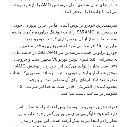
خودرو‌های تیون شده‌ی مدل مرسدس AMG را بازهم تقویت
می‌کند تا جاده‌‌ها را منفجر کنند.
قدرتمندترین خودرو برابوس آلمانی‌‌ها در آخرین پروژه‌ی خود،
مرسدس بنز S65 AMG را تحت تیونینگ درآورده و کمی مانده
به مسابقات لماز از آن پرده‌برداری کردند. خودرو جدید،
برابوس ۸۵۰ خوانده می‌شود که سریع‌ترین و قدرتمندترین
خودرو برابوس است. مرسدس بنز S65 AMG، در حالت عادی
به پیشرانه‌ی ۵.۵ لیتری توئین توربو V8 مجهز است و خروجی
۵۷۷ اسب بخار را تولید می‌کند. این خودرو در پوشش AMG،
موفق شد آمار و ارقام خوبی به ثبت برساند. به‌طوری‌که شتاب
صفرتا صد ۳.۸ ثانیه‌ای برای آن منظور شده و باوجود
محدودکننده‌ی الکتریکی، قادر است به حداکثر سرعت ۲۵۰
کیلومتر بر ساعت دست پیدا کند.
قدرتمندترین خودرو برابوسبرابوس اعتقاد راسخ به این امر
دارد که هیچ جایگزینی برای موتور بزرگ‌تر وجود ندارد و این
تفکر را در اینجا نیز به پیش‌گرفته است. این تیونر در مدل