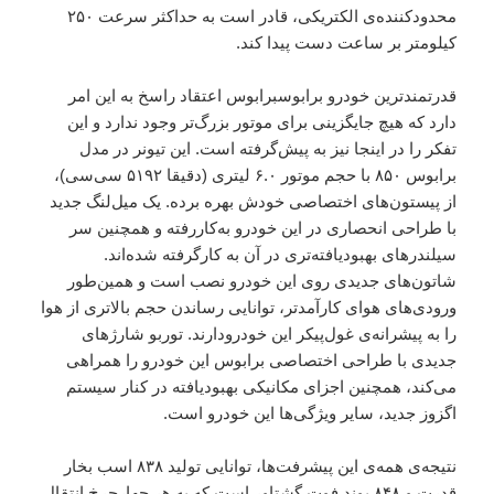
محدودکننده‌ی الکتریکی، قادر است به حداکثر سرعت ۲۵۰
کیلومتر بر ساعت دست پیدا کند.
قدرتمندترین خودرو برابوسبرابوس اعتقاد راسخ به این امر
دارد که هیچ جایگزینی برای موتور بزرگ‌تر وجود ندارد و این
تفکر را در اینجا نیز به پیش‌گرفته است. این تیونر در مدل
برابوس ۸۵۰ با حجم موتور ۶.۰ لیتری (دقیقا ۵۱۹۲ سی‌سی)،
از پیستون‌های اختصاصی خودش بهره برده. یک میل‌لنگ جدید
با طراحی انحصاری در این خودرو به‌کاررفته و همچنین سر
سیلندرهای بهبودیافته‌تری در آن به کارگرفته شده‌اند.
شاتون‌های جدیدی روی این خودرو نصب است و همین‌طور
ورودی‌های هوای کارآمدتر، توانایی رساندن حجم بالاتری از هوا
را به پیشرانه‌ی غول‌پیکر این خودرودارند. توربو شارژهای
جدیدی با طراحی اختصاصی برابوس این خودرو را همراهی
می‌کند، همچنین اجزای مکانیکی بهبودیافته در کنار سیستم
اگزوز جدید، سایر ویژگی‌ها این خودرو است.
نتیجه‌ی همه‌ی این پیشرفت‌ها، توانایی تولید ۸۳۸ اسب بخار
قدرت و ۸۴۸ پوند فوت گشتاور است که به هر چهارچرخ انتقال