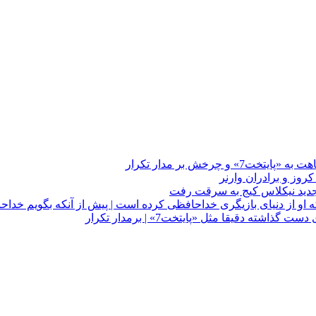
چرخش بر مدار تکرار
 او از دنیای بازیگری خداحافظی کرده است | پیش از آنکه بگویم خداح
دقیقا مثل «پایتخت7» | برمدار تکرار