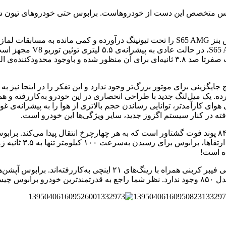
ش بهره برده. یک میل‌لنگ جدید با طراحی انحصاری در این خودرو به‌کاررفته 
ی کارآمدتر، توانایی رساندن حجم بالاتری از هوا را به پیشرانه‌ی غو
فته در کنار سیستم اگزوز جدید، سایر ویژگی‌ها این خودرو است.
گیربکس اتوماتیک هفت
قدرتمندترین خودرو برابوسدر بخش طراحی ظاهری، کیت آیرودینامیکی فیبر
 چیست؟