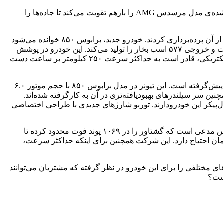
به یک جایگزین برای جت نیاز دارد؟ تیونر تخصصی مرسدس بنر، برابوس متخصص این دست از خودروهاست. برابوس حتی خودرو‌های تیون شده‌ی مدل مرسدس AMG را بازهم تقویت می‌کند تا جاده‌‌ها را
قدرتمندترین خودرو برابوس آلمانی‌‌ها در آخرین پروژه‌ی خود، مرسدس بنز S65 AMG را تحت تیونینگ درآورده و کمی مانده به مسابقات لماز از آن پرده‌برداری کردند. خودرو جدید، برابوس ۸۵۰ خوانده می‌شود
که سریع‌ترین و قدرتمندترین خودرو برابوس است. مرسدس بنز S65 AMG، در حالت عادی به پیشرانه‌ی ۵.۵ لیتری توئین توربو V8 مجهز است و خروجی ۵۷۷ اسب بخار را تولید می‌کند. این خودرو در پوشش
AMG، موفق شد آمار و ارقام خوبی به ثبت برساند. به‌طوری‌که شتاب صفرتا صد ۳.۸ ثانیه‌ای برای آن منظور شده و باوجود محدودکننده‌ی الکتریکی، قادر است به حداکثر سرعت ۲۵۰ کیلومتر بر ساعت دست
قدرتمندترین خودرو برابوسبرابوس اعتقاد راسخ به این امر دارد که هیچ جایگزینی برای موتور بزرگ‌تر وجود ندارد و این تفکر را در اینجا نیز به پیش‌گرفته است. این تیونر در مدل برابوس ۸۵۰ با حجم موتور ۶.۰
و همچنین سر سیلندرهای بهبودیافته‌تری در آن به کارگرفته شده‌اند.
ل‌پیکر این خودرودارند. توربو شارژهای جدیدی با طراحی اختصاصی
نتیجه‌ی همه‌ی این پیشرفت‌ها، توانایی تولید ۸۳۸ اسب بخار قدرت و ۸۴۸ پوند فوت گشتاور است که به هر چهارچرخ انتقال پیدا می‌کند. برابوس مدعی است که گشتاور را در ۱۰۶۹ پوند فوت محدود کرده تا
 سرعته‌ی این خودرو آسیب نبیند. با تمامی این ارتقاها، برابوس برای رسیدن به‌سرعت ۱۰۰ کیلومتر تنها به ۳.۵ ثانیه زمان احتیاج دارد. این شرکت همچنین برای اینکه حداکثر سرعت،
 کربنی همراه با رینگ‌های ۲۱ اینچی به‌کاررفته‌اند. برابوس آپشن‌های مختلفی را برای این خودرو در نظر گرفته که مشتریان می‌توانند