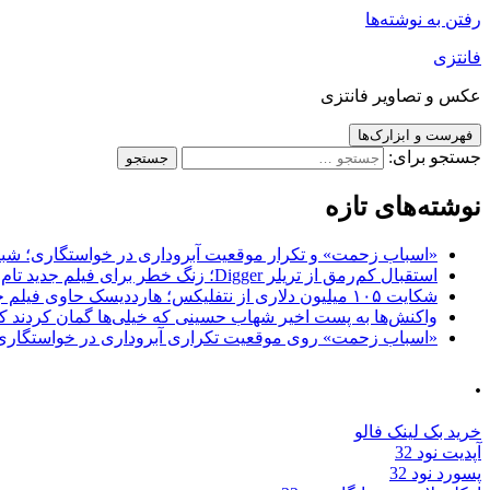
رفتن به نوشته‌ها
فانتزی
عکس و تصاویر فانتزی
فهرست و ابزارک‌ها
جستجو برای:
نوشته‌های تازه
«اسباب زحمت» و تکرار موقعیت آبروداری در خواستگاری؛ شباهت به «پایتخت7» و 
استقبال کم‌رمق از تریلر Digger؛ زنگ خطر برای فیلم جدید تام کروز و برادران وارنر
شکایت ۱۰۵ میلیون دلاری از نتفلیکس؛ هارددیسک حاوی فیلم جدید نیکلاس کیج به سرقت رفت
واکنش‌ها به پست اخیر شهاب حسینی که خیلی‌ها گمان کردند که
«اسباب زحمت» روی موقعیت تکراری آبروداری در خواستگاری دست گذاشته 
.
خرید بک لینک فالو
آپدیت نود 32
پسورد نود 32