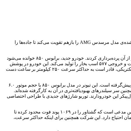
به یک جایگزین برای جت نیاز دارد؟ تیونر تخصصی مرسدس بنر، برابوس متخصص این دست از خودروهاست. برابوس حتی خودرو‌های تیون شده‌ی مدل مرسدس AMG را بازهم تقویت می‌کند تا جاده‌‌ها را
قدرتمندترین خودرو برابوس آلمانی‌‌ها در آخرین پروژه‌ی خود، مرسدس بنز S65 AMG را تحت تیونینگ درآورده و کمی مانده به مسابقات لماز از آن پرده‌برداری کردند. خودرو جدید، برابوس ۸۵۰ خوانده می‌شود
که سریع‌ترین و قدرتمندترین خودرو برابوس است. مرسدس بنز S65 AMG، در حالت عادی به پیشرانه‌ی ۵.۵ لیتری توئین توربو V8 مجهز است و خروجی ۵۷۷ اسب بخار را تولید می‌کند. این خودرو در پوشش
AMG، موفق شد آمار و ارقام خوبی به ثبت برساند. به‌طوری‌که شتاب صفرتا صد ۳.۸ ثانیه‌ای برای آن منظور شده و باوجود محدودکننده‌ی الکتریکی، قادر است به حداکثر سرعت ۲۵۰ کیلومتر بر ساعت دست
قدرتمندترین خودرو برابوسبرابوس اعتقاد راسخ به این امر دارد که هیچ جایگزینی برای موتور بزرگ‌تر وجود ندارد و این تفکر را در اینجا نیز به پیش‌گرفته است. این تیونر در مدل برابوس ۸۵۰ با حجم موتور ۶.۰
و همچنین سر سیلندرهای بهبودیافته‌تری در آن به کارگرفته شده‌اند.
ل‌پیکر این خودرودارند. توربو شارژهای جدیدی با طراحی اختصاصی
نتیجه‌ی همه‌ی این پیشرفت‌ها، توانایی تولید ۸۳۸ اسب بخار قدرت و ۸۴۸ پوند فوت گشتاور است که به هر چهارچرخ انتقال پیدا می‌کند. برابوس مدعی است که گشتاور را در ۱۰۶۹ پوند فوت محدود کرده تا
 سرعته‌ی این خودرو آسیب نبیند. با تمامی این ارتقاها، برابوس برای رسیدن به‌سرعت ۱۰۰ کیلومتر تنها به ۳.۵ ثانیه زمان احتیاج دارد. این شرکت همچنین برای اینکه حداکثر سرعت،