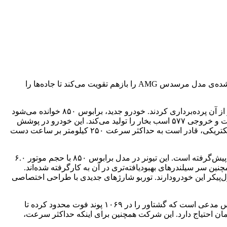
به یک جایگزین برای جت نیاز دارد؟ تیونر تخصصی مرسدس بنر، برابوس متخصص این دست از خودروهاست. برابوس حتی خودرو‌های تیون شده‌ی مدل مرسدس AMG را بازهم تقویت می‌کند تا جاده‌‌ها را
قدرتمندترین خودرو برابوس آلمانی‌‌ها در آخرین پروژه‌ی خود، مرسدس بنز S65 AMG را تحت تیونینگ درآورده و کمی مانده به مسابقات لماز از آن پرده‌برداری کردند. خودرو جدید، برابوس ۸۵۰ خوانده می‌شود
که سریع‌ترین و قدرتمندترین خودرو برابوس است. مرسدس بنز S65 AMG، در حالت عادی به پیشرانه‌ی ۵.۵ لیتری توئین توربو V8 مجهز است و خروجی ۵۷۷ اسب بخار را تولید می‌کند. این خودرو در پوشش
AMG، موفق شد آمار و ارقام خوبی به ثبت برساند. به‌طوری‌که شتاب صفرتا صد ۳.۸ ثانیه‌ای برای آن منظور شده و باوجود محدودکننده‌ی الکتریکی، قادر است به حداکثر سرعت ۲۵۰ کیلومتر بر ساعت دست
قدرتمندترین خودرو برابوسبرابوس اعتقاد راسخ به این امر دارد که هیچ جایگزینی برای موتور بزرگ‌تر وجود ندارد و این تفکر را در اینجا نیز به پیش‌گرفته است. این تیونر در مدل برابوس ۸۵۰ با حجم موتور ۶.۰
و همچنین سر سیلندرهای بهبودیافته‌تری در آن به کارگرفته شده‌اند.
ل‌پیکر این خودرودارند. توربو شارژهای جدیدی با طراحی اختصاصی
نتیجه‌ی همه‌ی این پیشرفت‌ها، توانایی تولید ۸۳۸ اسب بخار قدرت و ۸۴۸ پوند فوت گشتاور است که به هر چهارچرخ انتقال پیدا می‌کند. برابوس مدعی است که گشتاور را در ۱۰۶۹ پوند فوت محدود کرده تا
 سرعته‌ی این خودرو آسیب نبیند. با تمامی این ارتقاها، برابوس برای رسیدن به‌سرعت ۱۰۰ کیلومتر تنها به ۳.۵ ثانیه زمان احتیاج دارد. این شرکت همچنین برای اینکه حداکثر سرعت،