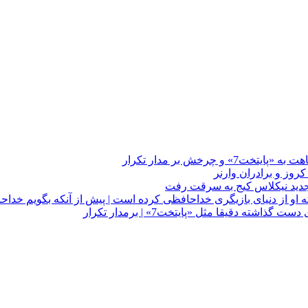
چرخش بر مدار تکرار
 او از دنیای بازیگری خداحافظی کرده است | پیش از آنکه بگویم خداح
دقیقا مثل «پایتخت7» | برمدار تکرار