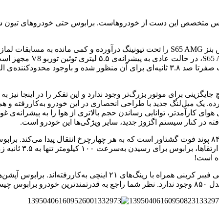
ش بهره برده. یک میل‌لنگ جدید با طراحی انحصاری در این خودرو به‌کاررفته 
ی کارآمدتر، توانایی رساندن حجم بالاتری از هوا را به پیشرانه‌ی غو
فته در کنار سیستم اگزوز جدید، سایر ویژگی‌ها این خودرو است.
گیربکس اتوماتیک هفت
قدرتمندترین خودرو برابوسدر بخش طراحی ظاهری، کیت آیرودینامیکی فیبر
 چیست؟