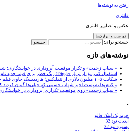
رفتن به نوشته‌ها
فانتزی
عکس و تصاویر فانتزی
فهرست و ابزارک‌ها
جستجو برای:
نوشته‌های تازه
«اسباب زحمت» و تکرار موقعیت آبروداری در خواستگاری؛ شباهت به «پایتخت7» و 
استقبال کم‌رمق از تریلر Digger؛ زنگ خطر برای فیلم جدید تام کروز و برادران وارنر
شکایت ۱۰۵ میلیون دلاری از نتفلیکس؛ هارددیسک حاوی فیلم جدید نیکلاس کیج به سرقت رفت
واکنش‌ها به پست اخیر شهاب حسینی که خیلی‌ها گمان کردند که
«اسباب زحمت» روی موقعیت تکراری آبروداری در خواستگاری دست گذاشته 
.
خرید بک لینک فالو
آپدیت نود 32
پسورد نود 32