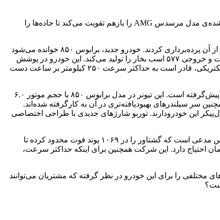
به یک جایگزین برای جت نیاز دارد؟ تیونر تخصصی مرسدس بنر، برابوس متخصص این دست از خودروهاست. برابوس حتی خودرو‌های تیون شده‌ی مدل مرسدس AMG را بازهم تقویت می‌کند تا جاده‌‌ها را
قدرتمندترین خودرو برابوس آلمانی‌‌ها در آخرین پروژه‌ی خود، مرسدس بنز S65 AMG را تحت تیونینگ درآورده و کمی مانده به مسابقات لماز از آن پرده‌برداری کردند. خودرو جدید، برابوس ۸۵۰ خوانده می‌شود
که سریع‌ترین و قدرتمندترین خودرو برابوس است. مرسدس بنز S65 AMG، در حالت عادی به پیشرانه‌ی ۵.۵ لیتری توئین توربو V8 مجهز است و خروجی ۵۷۷ اسب بخار را تولید می‌کند. این خودرو در پوشش
AMG، موفق شد آمار و ارقام خوبی به ثبت برساند. به‌طوری‌که شتاب صفرتا صد ۳.۸ ثانیه‌ای برای آن منظور شده و باوجود محدودکننده‌ی الکتریکی، قادر است به حداکثر سرعت ۲۵۰ کیلومتر بر ساعت دست
قدرتمندترین خودرو برابوسبرابوس اعتقاد راسخ به این امر دارد که هیچ جایگزینی برای موتور بزرگ‌تر وجود ندارد و این تفکر را در اینجا نیز به پیش‌گرفته است. این تیونر در مدل برابوس ۸۵۰ با حجم موتور ۶.۰
و همچنین سر سیلندرهای بهبودیافته‌تری در آن به کارگرفته شده‌اند.
ل‌پیکر این خودرودارند. توربو شارژهای جدیدی با طراحی اختصاصی
نتیجه‌ی همه‌ی این پیشرفت‌ها، توانایی تولید ۸۳۸ اسب بخار قدرت و ۸۴۸ پوند فوت گشتاور است که به هر چهارچرخ انتقال پیدا می‌کند. برابوس مدعی است که گشتاور را در ۱۰۶۹ پوند فوت محدود کرده تا
 سرعته‌ی این خودرو آسیب نبیند. با تمامی این ارتقاها، برابوس برای رسیدن به‌سرعت ۱۰۰ کیلومتر تنها به ۳.۵ ثانیه زمان احتیاج دارد. این شرکت همچنین برای اینکه حداکثر سرعت،
 کربنی همراه با رینگ‌های ۲۱ اینچی به‌کاررفته‌اند. برابوس آپشن‌های مختلفی را برای این خودرو در نظر گرفته که مشتریان می‌توانند