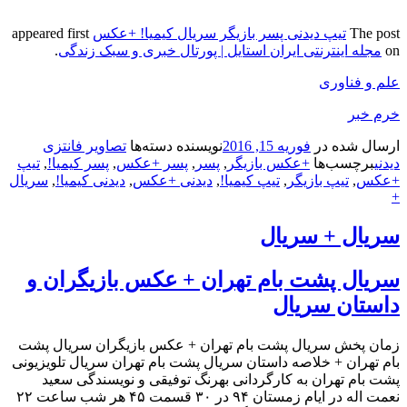
The post
تیپ دیدنی پسر بازیگر سریال کیمیا! +عکس
appeared first
on
مجله اینترنتی ایران استایل | پورتال خبری و سبک زندگی
.
علم و فناوری
خرم خبر
ارسال شده در
فوریه 15, 2016
نویسنده
دسته‌ها
تصاویر فانتزی
دیدنی
برچسب‌ها
+عکس بازیگر
,
پسر
,
پسر +عکس
,
پسر کیمیا!
,
تیپ
+عکس
,
تیپ بازیگر
,
تیپ کیمیا!
,
دیدنی +عکس
,
دیدنی کیمیا!
,
سریال
+
سریال + سریال
سریال پشت بام تهران + عکس بازیگران و
داستان سریال
زمان پخش سریال پشت بام تهران + عکس بازیگران سریال پشت
بام تهران + خلاصه داستان سریال پشت بام تهران سریال تلویزیونی
پشت بام تهران به کارگردانی بهرنگ توفیقی و نویسندگی سعید
نعمت اله در ایام زمستان ۹۴ در ۳۰ قسمت ۴۵ هر شب ساعت ۲۲