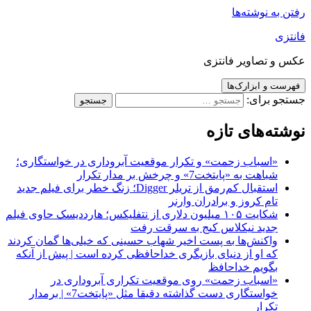
رفتن به نوشته‌ها
فانتزی
عکس و تصاویر فانتزی
فهرست و ابزارک‌ها
جستجو برای:
نوشته‌های تازه
«اسباب زحمت» و تکرار موقعیت آبروداری در خواستگاری؛
شباهت به «پایتخت7» و چرخش بر مدار تکرار
استقبال کم‌رمق از تریلر Digger؛ زنگ خطر برای فیلم جدید
تام کروز و برادران وارنر
شکایت ۱۰۵ میلیون دلاری از نتفلیکس؛ هارددیسک حاوی فیلم
جدید نیکلاس کیج به سرقت رفت
واکنش‌ها به پست اخیر شهاب حسینی که خیلی‌ها گمان کردند
که او از دنیای بازیگری خداحافظی کرده است | پیش از آنکه
بگویم خداحافظ
«اسباب زحمت» روی موقعیت تکراری آبروداری در
خواستگاری دست گذاشته دقیقا مثل «پایتخت7» | برمدار
تکرار