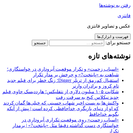
رفتن به نوشته‌ها
فانتزی
عکس و تصاویر فانتزی
فهرست و ابزارک‌ها
جستجو برای:
نوشته‌های تازه
«اسباب زحمت» و تکرار موقعیت آبروداری در خواستگاری؛
شباهت به «پایتخت7» و چرخش بر مدار تکرار
استقبال کم‌رمق از تریلر Digger؛ زنگ خطر برای فیلم جدید
تام کروز و برادران وارنر
شکایت ۱۰۵ میلیون دلاری از نتفلیکس؛ هارددیسک حاوی فیلم
جدید نیکلاس کیج به سرقت رفت
واکنش‌ها به پست اخیر شهاب حسینی که خیلی‌ها گمان کردند
که او از دنیای بازیگری خداحافظی کرده است | پیش از آنکه
بگویم خداحافظ
«اسباب زحمت» روی موقعیت تکراری آبروداری در
خواستگاری دست گذاشته دقیقا مثل «پایتخت7» | برمدار
تکرار