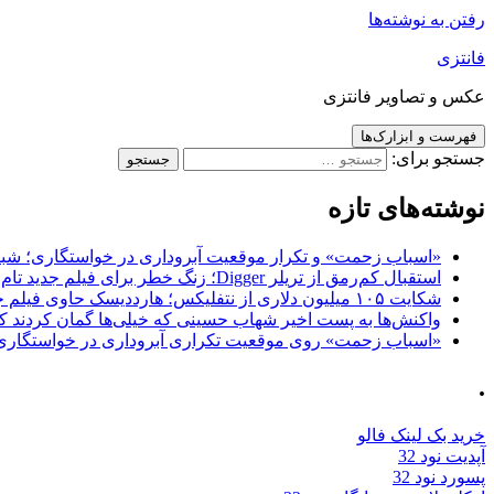
رفتن به نوشته‌ها
فانتزی
عکس و تصاویر فانتزی
فهرست و ابزارک‌ها
جستجو برای:
نوشته‌های تازه
«اسباب زحمت» و تکرار موقعیت آبروداری در خواستگاری؛ شباهت به «پایتخت7» و 
استقبال کم‌رمق از تریلر Digger؛ زنگ خطر برای فیلم جدید تام کروز و برادران وارنر
شکایت ۱۰۵ میلیون دلاری از نتفلیکس؛ هارددیسک حاوی فیلم جدید نیکلاس کیج به سرقت رفت
واکنش‌ها به پست اخیر شهاب حسینی که خیلی‌ها گمان کردند که
«اسباب زحمت» روی موقعیت تکراری آبروداری در خواستگاری دست گذاشته 
.
خرید بک لینک فالو
آپدیت نود 32
پسورد نود 32