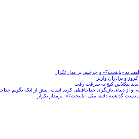
چرخش بر مدار تکرار
 او از دنیای بازیگری خداحافظی کرده است | پیش از آنکه بگویم خداح
دقیقا مثل «پایتخت7» | برمدار تکرار