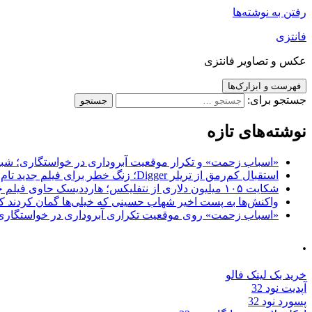
رفتن به نوشته‌ها
فانتزی
عکس و تصاویر فانتزی
فهرست و ابزارک‌ها
جستجو برای:
نوشته‌های تازه
«اسباب زحمت» و تکرار موقعیت آبروداری در خواستگاری؛ شباهت به «پایتخت7» و 
استقبال کم‌رمق از تریلر Digger؛ زنگ خطر برای فیلم جدید تام کروز و برادران وارنر
شکایت ۱۰۵ میلیون دلاری از نتفلیکس؛ هارددیسک حاوی فیلم جدید نیکلاس کیج به سرقت رفت
واکنش‌ها به پست اخیر شهاب حسینی که خیلی‌ها گمان کردند که
«اسباب زحمت» روی موقعیت تکراری آبروداری در خواستگاری دست گذاشته 
.
خرید بک لینک فالو
آپدیت نود 32
پسورد نود 32