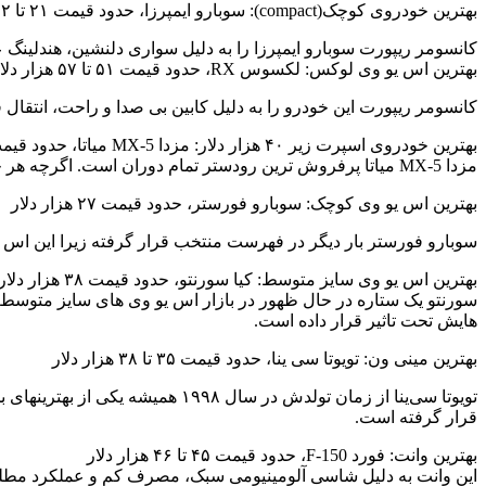
بهترین خودروی کوچک(compact): سوبارو ایمپرزا، حدود قیمت ۲۱ تا ۲۲ هزار دلار.
کانسومر ریپورت سوبارو ایمپرزا را به دلیل سواری دلنشین، هندلینگ عالی،
بهترین اس یو وی لوکس: لکسوس RX، حدود قیمت ۵۱ تا ۵۷ هزار دلار
کانسومر ریپورت این خودرو را به دلیل کابین بی صدا و راحت، انت
بهترین خودروی اسپرت زیر ۴۰ هزار دلار: مزدا MX-5 میاتا، حدود قیمت ۲۹ هزار دلار
مزدا MX-5 میاتا پرفروش ترین رودستر تمام دوران است. اگرچه هر چهار نسل این خودرو اعجاب انگیز هستند اما نسل کنونی به طور مشخص مورد توجه این نشریه قرار گرفته است.
بهترین اس یو وی کوچک: سوبارو فورستر، حدود قیمت ۲۷ هزار دلار
سوبارو فورستر بار دیگر در فهرست منتخب قرار گرفته زیرا این اس
بهترین اس یو وی سایز متوسط: کیا سورنتو، حدود قیمت ۳۸ هزار دلار
سورنتو یک ستاره در حال ظهور در بازار اس یو وی های سایز متوسط است
هایش تحت تاثیر قرار داده است.
بهترین مینی ون: تویوتا سی ینا، حدود قیمت ۳۵ تا ۳۸ هزار دلار
تویوتا سی‌ینا از زمان تولدش در
قرار گرفته است.
بهترین وانت: فورد F-150، حدود قیمت ۴۵ تا ۴۶ هزار دلار
این وانت به دلیل شاسی آلومینیومی سبک، مصرف کم و عملکرد مطل