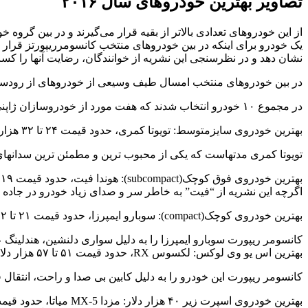
تصاویر بهترین خودروهای سال ۲۰۱۶
از این خودروهای تعدادی بالاتر از بقیه قرار می‌گیرند و در بین گروه
یک خودرو برای اینکه در بین خودروهای منتخب کانسومرریپورتز قرار 
نشان دهد و در نظرسنجی این نشریه از خوانندگان، رضایت آنها را کس
در بین خودروهای منتخب امسال طیف وسیعی از خودروهای از رودستر
در مجموع ۱۰ خودرو انتخاب شدند که هفت مورد از خودروسازان ژاپنی، یک مورد از برندهای خودرویی کره جنوبی و دو مورد آمریکایی است.
بهترین خودروی سایزمتوسط: تویوتا کمری، حدود قیمت ۲۴ تا ۳۲ هزار دلار
تویوتا کمری مدتهاست که یکی از محبوب ترین و مطمئن ترین سدانهای خ
بهترین خودروی فوق کوچک(subcompact): هوندا فیت، حدود قیمت ۱۹ هزار دلار
اگرچه این نشریه از “فیت” به خاطر سر و صدای زیاد خودرو در جاده
بهترین خودروی کوچک(compact): سوبارو ایمپرزا، حدود قیمت ۲۱ تا ۲۲ هزار دلار.
کانسومر ریپورت سوبارو ایمپرزا را به دلیل سواری دلنشین، هندلینگ عالی،
بهترین اس یو وی لوکس: لکسوس RX، حدود قیمت ۵۱ تا ۵۷ هزار دلار
کانسومر ریپورت این خودرو را به دلیل کابین بی صدا و راحت، انت
بهترین خودروی اسپرت زیر ۴۰ هزار دلار: مزدا MX-5 میاتا، حدود قیمت ۲۹ هزار دلار