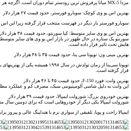
مزدا MX-5 میاتا پرفروش ترین رودستر تمام دوران است. اگرچه هر چهار نسل این خودرو اعجاب انگیز هستند اما نسل کنونی به طور مشخص مورد توجه این نشریه قرار گرفته است.
بهترین اس یو وی کوچک: سوبارو فورستر، حدود قیمت ۲۷ هزار دلار
سوبارو فورستر بار دیگر در فهرست منتخب قرار گرفته زیرا این اس
بهترین اس یو وی سایز متوسط: کیا سورنتو، حدود قیمت ۳۸ هزار دلار
سورنتو یک ستاره در حال ظهور در بازار اس یو وی های سایز متوسط است
هایش تحت تاثیر قرار داده است.
بهترین مینی ون: تویوتا سی ینا، حدود قیمت ۳۵ تا ۳۸ هزار دلار
تویوتا سی‌ینا از زمان تولدش در
قرار گرفته است.
بهترین وانت: فورد F-150، حدود قیمت ۴۵ تا ۴۶ هزار دلار
این وانت به دلیل شاسی آلومینیومی سبک، مصرف کم و عملکرد مطل
بهترین خودروی بزرگ: شورولت ایمپالا، حدود قیمت ۳۹ هزار دلار
شورولت ایمپالا یکی دیگر از خودروهایی است که برای دومین سال مت
ایمپالا راحت و پویا، تلفیقی از سواری نرم با هندلینگ عالی و پیروز ب