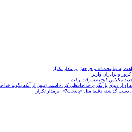
چرخش بر مدار تکرار
 او از دنیای بازیگری خداحافظی کرده است | پیش از آنکه بگویم خداح
دقیقا مثل «پایتخت7» | برمدار تکرار