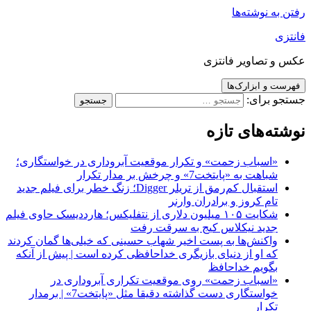
رفتن به نوشته‌ها
فانتزی
عکس و تصاویر فانتزی
فهرست و ابزارک‌ها
جستجو برای:
نوشته‌های تازه
«اسباب زحمت» و تکرار موقعیت آبروداری در خواستگاری؛
شباهت به «پایتخت7» و چرخش بر مدار تکرار
استقبال کم‌رمق از تریلر Digger؛ زنگ خطر برای فیلم جدید
تام کروز و برادران وارنر
شکایت ۱۰۵ میلیون دلاری از نتفلیکس؛ هارددیسک حاوی فیلم
جدید نیکلاس کیج به سرقت رفت
واکنش‌ها به پست اخیر شهاب حسینی که خیلی‌ها گمان کردند
که او از دنیای بازیگری خداحافظی کرده است | پیش از آنکه
بگویم خداحافظ
«اسباب زحمت» روی موقعیت تکراری آبروداری در
خواستگاری دست گذاشته دقیقا مثل «پایتخت7» | برمدار
تکرار