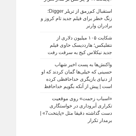
:
استقبال کم‌رمق از تریلر Digger؛
زنگ خطر برای فیلم جدید تام کروز و
برادران وارنر
شکایت ۱۰۵ میلیون دلاری از
نتفلیکس؛ هارددیسک حاوی فیلم
جدید نیکلاس کیج به سرقت رفت
واکنش‌ها به پست اخیر شهاب
حسینی که خیلی‌ها گمان کردند که او
از دنیای بازیگری خداحافظی کرده
است | پیش از آنکه بگویم خداحافظ
«اسباب زحمت» روی موقعیت
تکراری آبروداری در خواستگاری
دست گذاشته دقیقا مثل «پایتخت7» |
برمدار تکرار