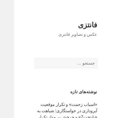
فانتزی
عکس و تصاویر فانتزی
ج
س
ت
ج
و
نوشته‌های تازه
ب
ر
«اسباب زحمت» و تکرار موقعیت
ا
آبروداری در خواستگاری؛ شباهت به
ی
«پایتخت7» و چرخش بر مدار تکرار