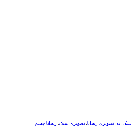
سبک
,
به
,
تصویری ریحانا
,
تصویری سبک
,
ریحانا چشم