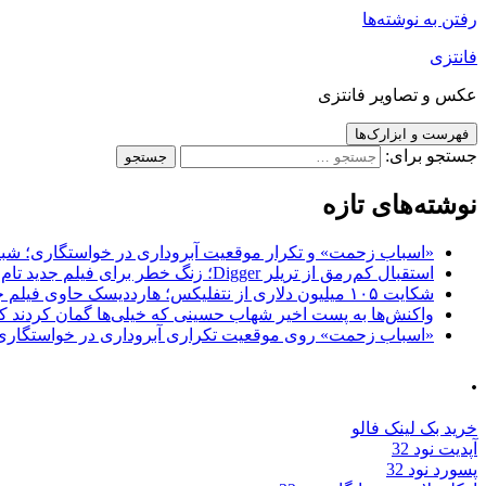
رفتن به نوشته‌ها
فانتزی
عکس و تصاویر فانتزی
فهرست و ابزارک‌ها
جستجو برای:
نوشته‌های تازه
«اسباب زحمت» و تکرار موقعیت آبروداری در خواستگاری؛ شباهت به «پایتخت7» و 
استقبال کم‌رمق از تریلر Digger؛ زنگ خطر برای فیلم جدید تام کروز و برادران وارنر
شکایت ۱۰۵ میلیون دلاری از نتفلیکس؛ هارددیسک حاوی فیلم جدید نیکلاس کیج به سرقت رفت
واکنش‌ها به پست اخیر شهاب حسینی که خیلی‌ها گمان کردند که
«اسباب زحمت» روی موقعیت تکراری آبروداری در خواستگاری دست گذاشته 
.
خرید بک لینک فالو
آپدیت نود 32
پسورد نود 32