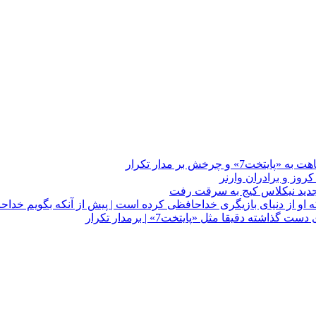
چرخش بر مدار تکرار
 او از دنیای بازیگری خداحافظی کرده است | پیش از آنکه بگویم خداح
دقیقا مثل «پایتخت7» | برمدار تکرار