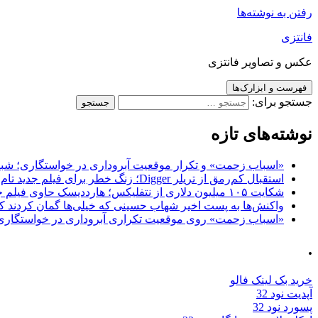
رفتن به نوشته‌ها
فانتزی
عکس و تصاویر فانتزی
فهرست و ابزارک‌ها
جستجو برای:
نوشته‌های تازه
«اسباب زحمت» و تکرار موقعیت آبروداری در خواستگاری؛ شباهت به «پایتخت7» و 
استقبال کم‌رمق از تریلر Digger؛ زنگ خطر برای فیلم جدید تام کروز و برادران وارنر
شکایت ۱۰۵ میلیون دلاری از نتفلیکس؛ هارددیسک حاوی فیلم جدید نیکلاس کیج به سرقت رفت
واکنش‌ها به پست اخیر شهاب حسینی که خیلی‌ها گمان کردند که
«اسباب زحمت» روی موقعیت تکراری آبروداری در خواستگاری دست گذاشته 
.
خرید بک لینک فالو
آپدیت نود 32
پسورد نود 32