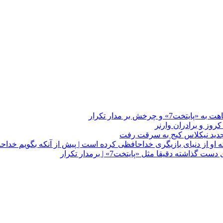
چرخش بر مدار تکرار
 او از دنیای بازیگری خداحافظی کرده است | پیش از آنکه بگویم خداح
دقیقا مثل «پایتخت7» | برمدار تکرار