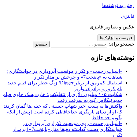
رفتن به نوشته‌ها
فانتزی
عکس و تصاویر فانتزی
فهرست و ابزارک‌ها
جستجو برای:
نوشته‌های تازه
«اسباب زحمت» و تکرار موقعیت آبروداری در خواستگاری؛
شباهت به «پایتخت7» و چرخش بر مدار تکرار
استقبال کم‌رمق از تریلر Digger؛ زنگ خطر برای فیلم جدید
تام کروز و برادران وارنر
شکایت ۱۰۵ میلیون دلاری از نتفلیکس؛ هارددیسک حاوی فیلم
جدید نیکلاس کیج به سرقت رفت
واکنش‌ها به پست اخیر شهاب حسینی که خیلی‌ها گمان کردند
که او از دنیای بازیگری خداحافظی کرده است | پیش از آنکه
بگویم خداحافظ
«اسباب زحمت» روی موقعیت تکراری آبروداری در
خواستگاری دست گذاشته دقیقا مثل «پایتخت7» | برمدار
تکرار