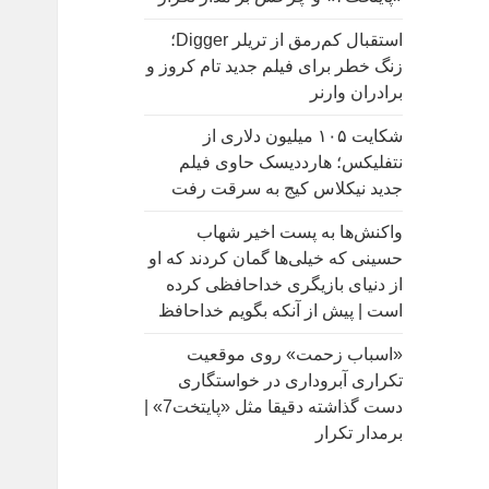
:
استقبال کم‌رمق از تریلر Digger؛
زنگ خطر برای فیلم جدید تام کروز و
برادران وارنر
شکایت ۱۰۵ میلیون دلاری از
نتفلیکس؛ هارددیسک حاوی فیلم
جدید نیکلاس کیج به سرقت رفت
واکنش‌ها به پست اخیر شهاب
حسینی که خیلی‌ها گمان کردند که او
از دنیای بازیگری خداحافظی کرده
است | پیش از آنکه بگویم خداحافظ
«اسباب زحمت» روی موقعیت
تکراری آبروداری در خواستگاری
دست گذاشته دقیقا مثل «پایتخت7» |
برمدار تکرار