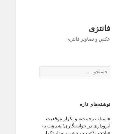
فانتزی
عکس و تصاویر فانتزی
ج
س
ت
ج
و
نوشته‌های تازه
ب
ر
«اسباب زحمت» و تکرار موقعیت
ا
آبروداری در خواستگاری؛ شباهت به
ی
«پایتخت7» و چرخش بر مدار تکرار