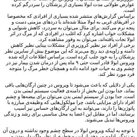
عوارض طولانی مدت ابولا بسیاری از پزشکان را سردرگم کرده
است.
براساس گزارش‌های منتشر شده بسیاری از افرادی که مخصوصا
در آفریقای غربی به ابولا مبتلا شده‌اند با دردهای مزمنی دست و
پنجه نرم می‌کنند. برای مثال می‌توان به سردرد، کاهش شنوایی و
مشکلات خواب اشاره کرد که اغلب در افرادی که از مرگ در اثر
ابولا نجات یافته‌اند، می‌توان به وفور مشاهده کرد.
برخی از افراد نیز نظیر کروزیری از مشکلات بینایی نظیر کاهش
دامنه‌ و زاویه‌ی دید رنج می‌برند که این موضوع بیش از سایرین نظر
پزشکان را به خود جلب کرده است. براساس اطلاعات ارائه شده
ویروس ابولا قادر است حتی ۹ ماه پس از درمان شدن بیمار نیز در
چشم وی به حیات خود ادامه داده و همچنان خطر مرگ را متوجه
فرد مورد نظر کند.
یکی از دلایلی که باعث می‌شود تا ویروس در چنین ارگان‌هایی باقی
بماند، جدا بودن این بخش از دامنه‌ی فعالیت سیستم ایمنی بدن
است. جدا بودن از سیستم ایمنی بدن می‌توان برای بیضه‌ها و چشم
افراد دارای مزایایی باشد، چرا مولکول‌هایی که وظیفه‌ی مبارزه با
پاتوژن‌ها را دارند، می‌توانند به این ارگا‌ن‌های حساس نیز آسیب
برسانند، اما در مقابل این اعضا به محل مناسبی برای رشد و زندگی
ویروس‌ها تبدیل می‌شوند.
با توجه به اینکه ویروس ابولا در سطح چشم وجود نداشته و درون آن
به زندگی ادامه می‌دهد، از این‌رو خطری از نظر واگیردار بودن و