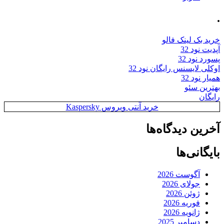
.
خرید بک لینک فالو
آپدیت نود 32
پسورد نود 32
اوکلی لایسنس رایگان نود 32
همیار نود 32
بهترین سئو
رایگان
خرید آنتی ویروس Kaspersky
آخرین دیدگاه‌ها
بایگانی‌ها
آگوست 2026
جولای 2026
ژوئن 2026
فوریه 2026
ژانویه 2026
دسامبر 2025