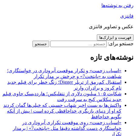
رفتن به نوشته‌ها
فانتزی
عکس و تصاویر فانتزی
فهرست و ابزارک‌ها
جستجو برای:
نوشته‌های تازه
«اسباب زحمت» و تکرار موقعیت آبروداری در خواستگاری؛
شباهت به «پایتخت7» و چرخش بر مدار تکرار
استقبال کم‌رمق از تریلر Digger؛ زنگ خطر برای فیلم جدید
تام کروز و برادران وارنر
شکایت ۱۰۵ میلیون دلاری از نتفلیکس؛ هارددیسک حاوی فیلم
جدید نیکلاس کیج به سرقت رفت
واکنش‌ها به پست اخیر شهاب حسینی که خیلی‌ها گمان کردند
که او از دنیای بازیگری خداحافظی کرده است | پیش از آنکه
بگویم خداحافظ
«اسباب زحمت» روی موقعیت تکراری آبروداری در
خواستگاری دست گذاشته دقیقا مثل «پایتخت7» | برمدار
تکرار