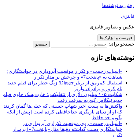
رفتن به نوشته‌ها
فانتزی
عکس و تصاویر فانتزی
فهرست و ابزارک‌ها
جستجو برای:
نوشته‌های تازه
«اسباب زحمت» و تکرار موقعیت آبروداری در خواستگاری؛
شباهت به «پایتخت7» و چرخش بر مدار تکرار
استقبال کم‌رمق از تریلر Digger؛ زنگ خطر برای فیلم جدید
تام کروز و برادران وارنر
شکایت ۱۰۵ میلیون دلاری از نتفلیکس؛ هارددیسک حاوی فیلم
جدید نیکلاس کیج به سرقت رفت
واکنش‌ها به پست اخیر شهاب حسینی که خیلی‌ها گمان کردند
که او از دنیای بازیگری خداحافظی کرده است | پیش از آنکه
بگویم خداحافظ
«اسباب زحمت» روی موقعیت تکراری آبروداری در
خواستگاری دست گذاشته دقیقا مثل «پایتخت7» | برمدار
تکرار