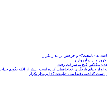
چرخش بر مدار تکرار
 او از دنیای بازیگری خداحافظی کرده است | پیش از آنکه بگویم خداح
دقیقا مثل «پایتخت7» | برمدار تکرار