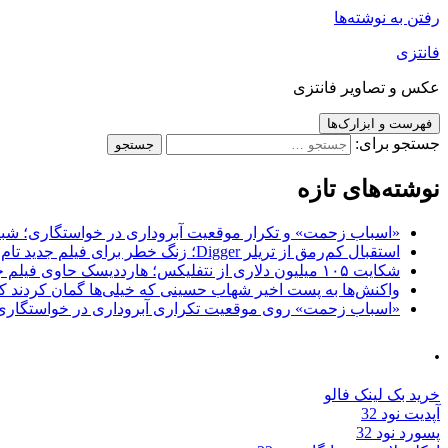
رفتن به نوشته‌ها
فانتزی
عکس و تصاویر فانتزی
فهرست و ابزارک‌ها
جستجو برای:
نوشته‌های تازه
«اسباب زحمت» و تکرار موقعیت آبروداری در خواستگاری؛ شباهت به «پایتخت7» و 
استقبال کم‌رمق از تریلر Digger؛ زنگ خطر برای فیلم جدید تام کروز و برادران وارنر
شکایت ۱۰۵ میلیون دلاری از نتفلیکس؛ هارددیسک حاوی فیلم جدید نیکلاس کیج به سرقت رفت
واکنش‌ها به پست اخیر شهاب حسینی که خیلی‌ها گمان کردند که
«اسباب زحمت» روی موقعیت تکراری آبروداری در خواستگاری دست گذاشته 
.
خرید بک لینک فالو
آپدیت نود 32
پسورد نود 32