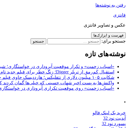
رفتن به نوشته‌ها
فانتزی
عکس و تصاویر فانتزی
فهرست و ابزارک‌ها
جستجو برای:
نوشته‌های تازه
«اسباب زحمت» و تکرار موقعیت آبروداری در خواستگاری؛ شباهت به «پایتخت7» و 
استقبال کم‌رمق از تریلر Digger؛ زنگ خطر برای فیلم جدید تام کروز و برادران وارنر
شکایت ۱۰۵ میلیون دلاری از نتفلیکس؛ هارددیسک حاوی فیلم جدید نیکلاس کیج به سرقت رفت
واکنش‌ها به پست اخیر شهاب حسینی که خیلی‌ها گمان کردند که
«اسباب زحمت» روی موقعیت تکراری آبروداری در خواستگاری دست گذاشته 
.
خرید بک لینک فالو
آپدیت نود 32
پسورد نود 32