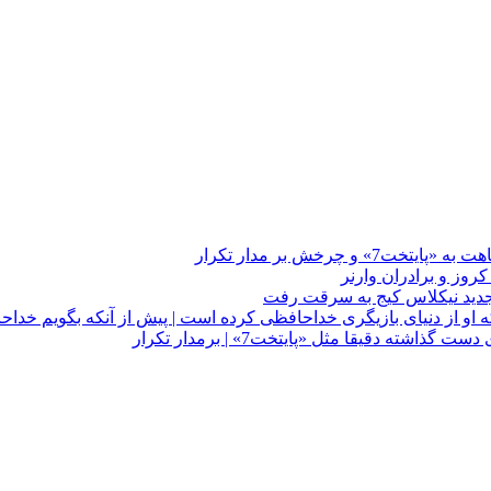
چرخش بر مدار تکرار
 او از دنیای بازیگری خداحافظی کرده است | پیش از آنکه بگویم خداح
دقیقا مثل «پایتخت7» | برمدار تکرار