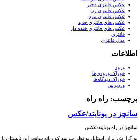
عکس فانتزی دختر
عکس فانتزی زن
عکس فانتزی مرد
عکس های فانتزی جدید
عکس های فانتزی خنده دار
فانتزی
مدل فانتزی
اطلاعات
ورود
خوراک ورودی‌ها
خوراک دیدگاه‌ها
وردپرس
برچسب: راه راه
سانچز در یونایتد/عکس
سانچز در راه یونایتد/عکس
به گزارش ایران استایل;به نظر میرسد که رناتو سانچز این تابستان با قراردادی به ارزش ۴۶میلیون پون