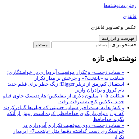
رفتن به نوشته‌ها
فانتزی
عکس و تصاویر فانتزی
فهرست و ابزارک‌ها
جستجو برای:
نوشته‌های تازه
«اسباب زحمت» و تکرار موقعیت آبروداری در خواستگاری؛
شباهت به «پایتخت7» و چرخش بر مدار تکرار
استقبال کم‌رمق از تریلر Digger؛ زنگ خطر برای فیلم جدید
تام کروز و برادران وارنر
شکایت ۱۰۵ میلیون دلاری از نتفلیکس؛ هارددیسک حاوی فیلم
جدید نیکلاس کیج به سرقت رفت
واکنش‌ها به پست اخیر شهاب حسینی که خیلی‌ها گمان کردند
که او از دنیای بازیگری خداحافظی کرده است | پیش از آنکه
بگویم خداحافظ
«اسباب زحمت» روی موقعیت تکراری آبروداری در
خواستگاری دست گذاشته دقیقا مثل «پایتخت7» | برمدار
تکرار