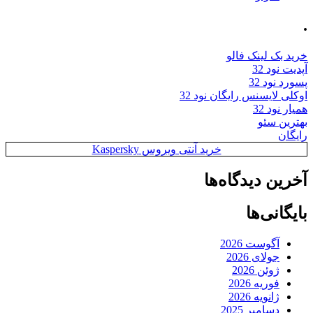
.
خرید بک لینک فالو
آپدیت نود 32
پسورد نود 32
اوکلی لایسنس رایگان نود 32
همیار نود 32
بهترین سئو
رایگان
خرید آنتی ویروس Kaspersky
آخرین دیدگاه‌ها
بایگانی‌ها
آگوست 2026
جولای 2026
ژوئن 2026
فوریه 2026
ژانویه 2026
دسامبر 2025