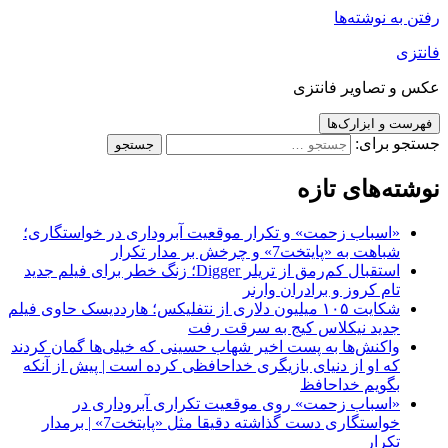
رفتن به نوشته‌ها
فانتزی
عکس و تصاویر فانتزی
فهرست و ابزارک‌ها
جستجو برای:
نوشته‌های تازه
«اسباب زحمت» و تکرار موقعیت آبروداری در خواستگاری؛
شباهت به «پایتخت7» و چرخش بر مدار تکرار
استقبال کم‌رمق از تریلر Digger؛ زنگ خطر برای فیلم جدید
تام کروز و برادران وارنر
شکایت ۱۰۵ میلیون دلاری از نتفلیکس؛ هارددیسک حاوی فیلم
جدید نیکلاس کیج به سرقت رفت
واکنش‌ها به پست اخیر شهاب حسینی که خیلی‌ها گمان کردند
که او از دنیای بازیگری خداحافظی کرده است | پیش از آنکه
بگویم خداحافظ
«اسباب زحمت» روی موقعیت تکراری آبروداری در
خواستگاری دست گذاشته دقیقا مثل «پایتخت7» | برمدار
تکرار