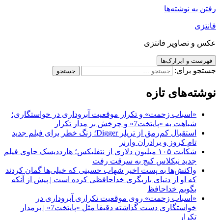
رفتن به نوشته‌ها
فانتزی
عکس و تصاویر فانتزی
فهرست و ابزارک‌ها
جستجو برای:
نوشته‌های تازه
«اسباب زحمت» و تکرار موقعیت آبروداری در خواستگاری؛
شباهت به «پایتخت7» و چرخش بر مدار تکرار
استقبال کم‌رمق از تریلر Digger؛ زنگ خطر برای فیلم جدید
تام کروز و برادران وارنر
شکایت ۱۰۵ میلیون دلاری از نتفلیکس؛ هارددیسک حاوی فیلم
جدید نیکلاس کیج به سرقت رفت
واکنش‌ها به پست اخیر شهاب حسینی که خیلی‌ها گمان کردند
که او از دنیای بازیگری خداحافظی کرده است | پیش از آنکه
بگویم خداحافظ
«اسباب زحمت» روی موقعیت تکراری آبروداری در
خواستگاری دست گذاشته دقیقا مثل «پایتخت7» | برمدار
تکرار