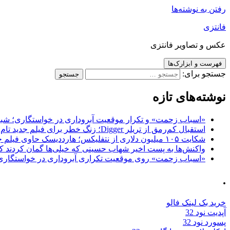
رفتن به نوشته‌ها
فانتزی
عکس و تصاویر فانتزی
فهرست و ابزارک‌ها
جستجو برای:
نوشته‌های تازه
«اسباب زحمت» و تکرار موقعیت آبروداری در خواستگاری؛ شباهت به «پایتخت7» و 
استقبال کم‌رمق از تریلر Digger؛ زنگ خطر برای فیلم جدید تام کروز و برادران وارنر
شکایت ۱۰۵ میلیون دلاری از نتفلیکس؛ هارددیسک حاوی فیلم جدید نیکلاس کیج به سرقت رفت
واکنش‌ها به پست اخیر شهاب حسینی که خیلی‌ها گمان کردند که
«اسباب زحمت» روی موقعیت تکراری آبروداری در خواستگاری دست گذاشته 
.
خرید بک لینک فالو
آپدیت نود 32
پسورد نود 32