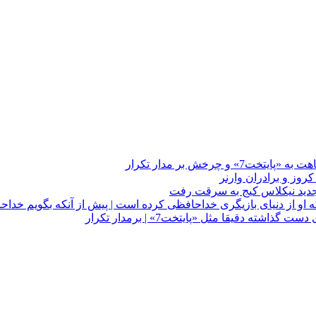
چرخش بر مدار تکرار
 او از دنیای بازیگری خداحافظی کرده است | پیش از آنکه بگویم خداح
دقیقا مثل «پایتخت7» | برمدار تکرار