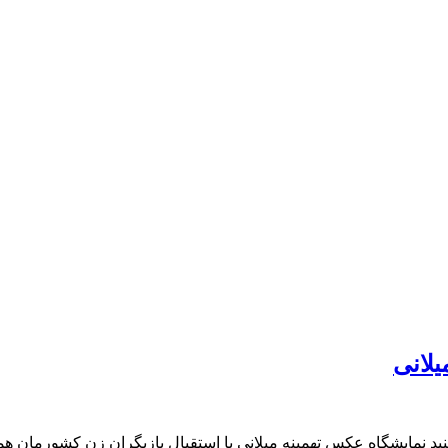
یلانی
ید نمایشگاه عکس تهمینه میلانی با استقبال بازیگران زن کشورمان همرا