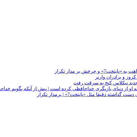
چرخش بر مدار تکرار
 او از دنیای بازیگری خداحافظی کرده است | پیش از آنکه بگویم خداح
دقیقا مثل «پایتخت7» | برمدار تکرار