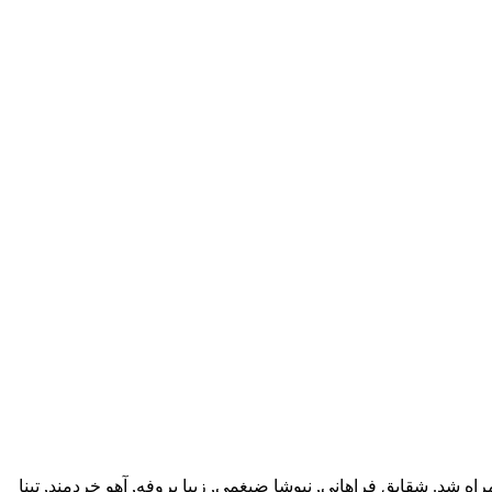
ه شد. شقایق فراهانی, نیوشا ضیغمی, زیبا بروفه, آهو خردمند, تینا