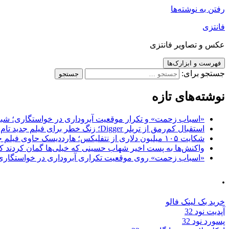
رفتن به نوشته‌ها
فانتزی
عکس و تصاویر فانتزی
فهرست و ابزارک‌ها
جستجو برای:
نوشته‌های تازه
«اسباب زحمت» و تکرار موقعیت آبروداری در خواستگاری؛ شباهت به «پایتخت7» و 
استقبال کم‌رمق از تریلر Digger؛ زنگ خطر برای فیلم جدید تام کروز و برادران وارنر
شکایت ۱۰۵ میلیون دلاری از نتفلیکس؛ هارددیسک حاوی فیلم جدید نیکلاس کیج به سرقت رفت
واکنش‌ها به پست اخیر شهاب حسینی که خیلی‌ها گمان کردند که
«اسباب زحمت» روی موقعیت تکراری آبروداری در خواستگاری دست گذاشته 
.
خرید بک لینک فالو
آپدیت نود 32
پسورد نود 32