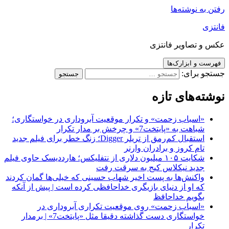
رفتن به نوشته‌ها
فانتزی
عکس و تصاویر فانتزی
فهرست و ابزارک‌ها
جستجو برای:
نوشته‌های تازه
«اسباب زحمت» و تکرار موقعیت آبروداری در خواستگاری؛
شباهت به «پایتخت7» و چرخش بر مدار تکرار
استقبال کم‌رمق از تریلر Digger؛ زنگ خطر برای فیلم جدید
تام کروز و برادران وارنر
شکایت ۱۰۵ میلیون دلاری از نتفلیکس؛ هارددیسک حاوی فیلم
جدید نیکلاس کیج به سرقت رفت
واکنش‌ها به پست اخیر شهاب حسینی که خیلی‌ها گمان کردند
که او از دنیای بازیگری خداحافظی کرده است | پیش از آنکه
بگویم خداحافظ
«اسباب زحمت» روی موقعیت تکراری آبروداری در
خواستگاری دست گذاشته دقیقا مثل «پایتخت7» | برمدار
تکرار