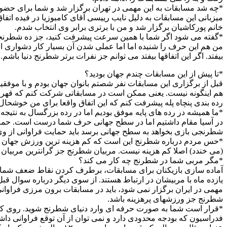
*چه شد مسابقات به این مهمی در تهران برگزار شد و شما برای حضور
میزبانی این مسابقات به دلیل نایب رییسی آقای کامبوزیا در فیده اتف
خانم پورکاشیان برگزار شد و من با برتری برابر وی انتخاب شدم.
*گفته می شود اگر شما با همین سرعت پیشرفت کنید، جز ده شطرنجباز
من هم این حرف را شنیده اما اما عملی شدن آن بسیار کار دشواری 
بیفتد. اگر این اتفاقها بیفتد می توانم جز نفرات برتر شطرنج دنیا باشم.
*تا پیش از این مسابقات چندم جهان بودید؟
قبل از برگزاری این مسابقات نفر شصتم بانوان جهان بودم و با موفقی
هم اینگونه نیست. یعنی ممکن است در مسابقاتی شرکت کنم که قهرمان 
رده بندی پنچاه پله پیشرفت کنم که این اتفاق واقعا برای من خوشحال
*ما همیشه در رده های پایه موفق بودیم اما در رده بزرگسال به نتیجه 
در آسیا مقام داشتیم اما در سطح جهانی حرف شما درست است. حما
شطرنجی بازی بخواهد به سطح جهانی برسد باید حمایت فراوانی از وی ا
*حس مردم درباره شطرنج این است که کم هزینه ترین ورزش جهان 
(می خندد) اصلا کم هزینه نیست. مربیان شطرنج جز گرانترین مربیا
*مگر مربی شما در شطرنج چه کار می کند؟
آماده سازی بازیکنان برای مسابقات، برطرف کردن نقاط ضعف شما، 
یازده ماه با مربیشان در ارتباط هستند. از سوی دیگر درباره سوال قبل
مهمی در ایران برگزار نمی شود، باید در مسابقات برون مرزی فرا
شطرنج جز ورزشهای پرهزینه باشد.
*قرار است شما به صورت حرفه ای وارد دنیای شطرنج شوید. روی کم
فدراسیون که بودجه محدودی دارد و نمی توان از آن توقع فراوانی داشت