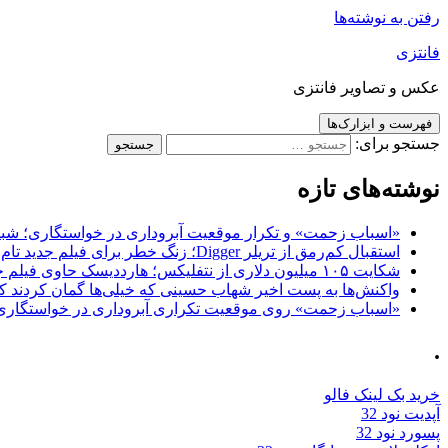
رفتن به نوشته‌ها
فانتزی
عکس و تصاویر فانتزی
فهرست و ابزارک‌ها
جستجو برای:
نوشته‌های تازه
«اسباب زحمت» و تکرار موقعیت آبروداری در خواستگاری؛ شباهت به «پایتخت7» و 
استقبال کم‌رمق از تریلر Digger؛ زنگ خطر برای فیلم جدید تام کروز و برادران وارنر
شکایت ۱۰۵ میلیون دلاری از نتفلیکس؛ هارددیسک حاوی فیلم جدید نیکلاس کیج به سرقت رفت
واکنش‌ها به پست اخیر شهاب حسینی که خیلی‌ها گمان کردند که
«اسباب زحمت» روی موقعیت تکراری آبروداری در خواستگاری دست گذاشته 
.
خرید بک لینک فالو
آپدیت نود 32
پسورد نود 32