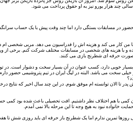
رمان جهان در رده ۱۲ ساله شدم، یک بازیکن روس سوم شد. امروز آن بازیکن روس جز پانزده 
سالی چند هزار یورو نیز به او حقوق پرداخت می شود.
ور در مسابقات بستگی دارد اما چند وقت پیش با یک حساب سرانگشتی به
 با من کار می کند و هزینه اش را فدراسیون می دهد. مربی شخصی ام د
ده و با هزینه های شخصی در مسابقات مختلف شرکت کنم. برخی از ورز
 صورت حرفه ای شطرنج بازی می کنند.
لی بسیار خوبی دارد، کسب عنوان در آن بسیار سخت و دشوار است. در ت
خیلی سخت می باشد. البته در لیگ ایران در تیم پتروشیمی حضور دارم 
د؟
لاش پدر تا الان توانسته ام موفق شوم. در این چند سال اخیر که نتای
ان کمی با هم اختلاف نظر داشتیم. افت تحصیلی باعث شده بود کمی حساس
ت خانواده نبود به هیچ وجه تا این مرحله بالا نمی آمدم.
روزها تمرین ندارم اما یک شطرنج باز حرفه ای باید روزی شش تا هفت