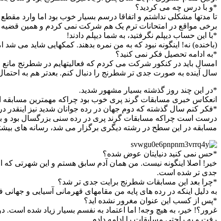
*و با درس چه می کردید؟
تا مدتها مشکلی نداشتم و اتفاقا درسم بسیار خوب بود اما وارد م
برخی مواقع در امتحانات ترم یک هم شرکت نمی کردم و همین قضیه ب
*با این حساب دیپلم نگرفتید، به شما دیپلم دادند!
(باخنده) نه! اینگونه نبود که به من نمره بدهند. کمکهایی شاید می شد
*به ادامه تحصیل فکر نمی کنید؟
امسال باید در کنکور شرکت می کردم که فعالیتهایم در شطرنج مانع ا
سال آینده به صورت جدی تر شطرنج را دنبال کنم. بعدتر هم به احتمال
*در این چند روز گذشته بسیار مشهور شدید.
انعکاس خبری مسابقات گرند پری خوب بود چراکه مهمترین مسابقه ای ب
*فکر کنم سال گذشته که دوم جهان در رده جوانان شدید نیز اینقدر در 
درست است چراکه مسابقات گرند پری در رده سنی بزرگسال بود و به هم
مسابقه در این سطح در رشته دیگری برگزار می شد، رسانه های بیشت
*حس نمی کنید دنیایتان عوض شده؟
خیر! اصلا اینگونه نیست. من همان آدم سابق هستم و این شهرتی که ام
جدی تر شده است.
*چرا بعد این مسابقات شطرنج برایت جدی تر شد؟
به دلیل اینکه در رده های پایه من مقامهای قهرمانی آسیایی و جهانی 
*پس از کسب این عنوان مغرور نشده اید؟
غرور؟! خیر، به هیچ وجه! اما اعتماد به نفسم بسیار زیاد شده است.
رفت و به راحتی مسابقات را ادامه دادم.