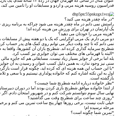
عنوان مثال در سالی که قه
فدراسیون روسیه هزینه مربی و اردو و مسابقات او را تامین می کند، 
*در ماه چقدر هزینه می کنید؟
راستش نمی دانم در ماه چقدر هزینه می شود چراکه به برنامه ریزی حض
یک آپارتمان در تهران برای ورزش من هزینه کرده اند!
*هزینه مربی را خودتان می دهید؟
دو مربی دارم. یک مربی اوکراینی که یک یا دو هفته پیش از مسابقات
نمی دانم که تا چند وقت دیگر می توانم روی کمک های پدر حساب کر
شطرنج سرمایه گذاری کرده اند. شطرنج بازان آن کشورها، واقعا به
*البته با قهرمانی های مختلف می توان جوایزی نیز کسب کرد.
بله اما برخی از جوایز بسیار زیاد نیست. مسابقاتی هم که جایزه ما
سنی نیز وجود ندارد، به همین دلیل کسب عنوان و رسیدن به آن جوایز 
*با این حساب این همه هزینه ای که کرده اید، چگونه قرار است بازگرد
اول به این نکته اشاره کنم که خانواده پولداری نیستیم و با سعی و ت
بازگشته است.
*نظر خانواده درباره ادامه شطرنج شما چیست؟
از ابتدا خانواده موافق شطرنج بازی کردن بودند اما در دوران دبیرست
نهایی سال سوم نتوانستم شرکت کنم و در شهریور امتحان دادم. اگر حمای
*روزی چند ساعت برای شطرنج وقت می گذاشتید؟
خیلی ثابت نیست، برخی روزها چهار پنج ساعت تمرین می کنم و برخی 
مرحله نرسیده ام!
*تمرین شما چگونه است؟