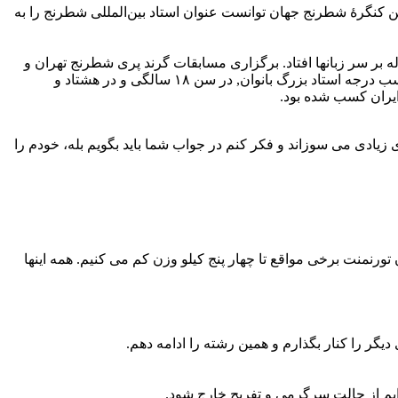
وه بر کسب درجه استاد بزرگ بانوان, در سن ۱۸ سالگی و در هشتاد و چهارمین کنگرهٔ شطرنج جهان توانست عنوان استاد بین‌المللی شطرنج را به
له بر سر زبانها افتاد. برگزاری مسابقات گرند پری شطرنج تهران و
کسب مقام دومی توسط سارا باعث شد که توجه بسیاری از مردم به وی جلب شود. وی نخستین شطرنج باز زن ایرانی است که علاوه بر کسب درجه استاد بزرگ بانوان, در سن ۱۸ سالگی و در هشتاد و
ایران کسب شده بود.
زیادی می سوزاند و فکر کنم در جواب شما باید بگویم بله، خودم را
نمنت برخی مواقع تا چهار پنج کیلو وزن کم می کنیم. همه اینها
ر را کنار بگذارم و همین رشته را ادامه دهم.
یم از حالت سرگرمی و تفریح خارج شود.