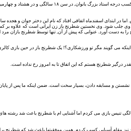
سارا خادم الشریعه نخستین شطرنج باز زن ایرانی است که علا
اما در ابتدای اسفندماه اتفاقی افتاد که نام این دختر جوان و هجده سا
را به دست آورد. عنوانی که پیش از آن, تنها توسط شطرنج بازان مرد 
 اینکه می گویند مگر تو ورزشکاری؟! یک شطرنج باز در حین بازی کالری 
در درگیر شطرنج هستم که این اتفاق تا به امروز رخ نداده است.
ستن و مسابقه دادن، بسیار سخت است. ضمن اینکه ما پس از پایان تور
 تنیس بازی می کردم اما آشنایی ام با شطرنج باعث شد رشته های دیگ
 نیز مقام آسیایی کسب کردم. همین موفقیتها باعث شد که شطرنج برا