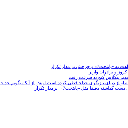
چرخش بر مدار تکرار
 او از دنیای بازیگری خداحافظی کرده است | پیش از آنکه بگویم خداح
دقیقا مثل «پایتخت7» | برمدار تکرار