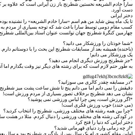
دست آورد.
دختر ایرانی
تا یک ماه پیش شاید من هم اسم «سارا خادم الشریعه» را نشنیده بودم. 
چهارمین کنگرهٔ شطرنج جهان توانست عنوان استاد بین‌المللی شطرنج 
*شما خودتان را ورزشکار می دانید؟
(باخنده) همیشه بعد از مسابقات شطرنج این بحث را با دوستانم دارم.
یک ورزشکار می دانم!
*جز شطرنج ورزش دیگری انجام می دهید؟
به طور حتم لازم است که برای رشته های دیگر نیز وقت بگذارم اما آنق
*در مسابقه چقدر کالری می سوزانید؟
دقیقش را نمی دانم اما می دانم پنج تا شش ساعت پشت میز شطرنج نش
نشان می دهد شطرنج برخلاف تصور بسیاری از مردم ورزش است!
*اگر ورزش است، پس چرا لباس ورزشی نمی پوشید؟
(می خندد) خوب ورزش فکری است!
*چرا بین همه رشته های مختلف ورزشی، شطرنج را انتخاب کردید؟
در کودکی رشته های مختلف ورزشی را دنبال کردم. مثلا در هشت سالگی
دختر ایرانی که دنیا را فتح کرد
*از چه زمانی وارد دنیای قهرمانی شدید؟
اولین مقام کشوری ام یک سال پس از یادگیری شطرنج بود و سال بعد