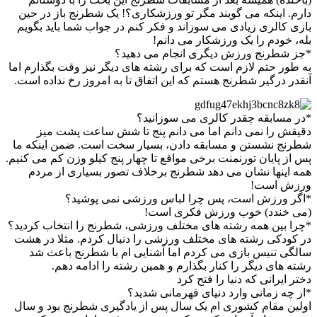
دارم. اینکه می گویند مگر تو ورزشکاری؟! یک شطرنج باز در حین
بازی کالری زیادی می سوزاند و فکر کنم در جواب شما باید بگویم
بله، خودم را یک ورزشکار می دانم!
*جز شطرنج ورزش دیگری انجام می دهید؟
به طور حتم لازم است که برای رشته های دیگر نیز وقت بگذارم اما
آنقدر درگیر شطرنج هستم که این اتفاق تا به امروز رخ نداده است.
*در مسابقه چقدر کالری می سوزانید؟
دقیقش را نمی دانم اما می دانم پنج تا شش ساعت پشت میز
شطرنج نشستن و مسابقه دادن، بسیار سخت است. ضمن اینکه ما
پس از پایان تورنمنت برخی مواقع تا چهار پنج کیلو وزن کم می کنیم.
همه اینها نشان می دهد شطرنج برخلاف تصور بسیاری از مردم
ورزش است!
*اگر ورزش است، پس چرا لباس ورزشی نمی پوشید؟
(می خندد) خوب ورزش فکری است!
*چرا بین همه رشته های مختلف ورزشی، شطرنج را انتخاب کردید؟
در کودکی رشته های مختلف ورزشی را دنبال کردم. مثلا در هشت
سالگی تنیس بازی می کردم اما آشنایی ام با شطرنج باعث شد
رشته های دیگر را کنار بگذارم و همین رشته را ادامه دهم.
دختر ایرانی که دنیا را فتح کرد
*از چه زمانی وارد دنیای قهرمانی شدید؟
اولین مقام کشوری ام یک سال پس از یادگیری شطرنج بود و سال