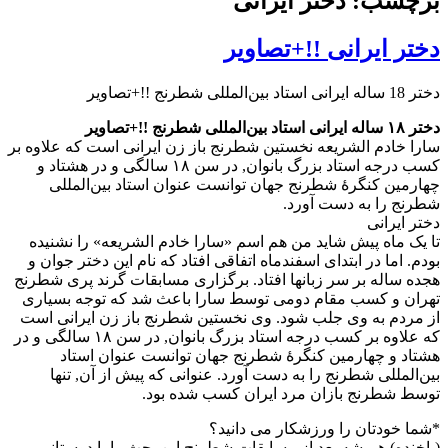
برچسب: دختر ایرانی
دختر ایرانی !!+تصاویر
دختر 18 ساله ایرانی استاد بین‌المللی شطرنج !!+تصاویر
دختر ۱۸ ساله ایرانی استاد بین‌المللی شطرنج !!+تصاویر
سارا خادم الشریعه نخستین شطرنج باز زن ایرانی است که علاوه بر
کسب درجه استاد بزرگ بانوان, در سن ۱۸ سالگی و در هشتاد و
چهارمین کنگرهٔ شطرنج جهان توانست عنوان استاد بین‌المللی
شطرنج را به دست آورد.
دختر ایرانی
تا یک ماه پیش شاید من هم اسم «سارا خادم الشریعه» را نشنیده
بودم. اما در ابتدای اسفندماه اتفاقی افتاد که نام این دختر جوان و
هجده ساله بر سر زبانها افتاد. برگزاری مسابقات گرند پری شطرنج
تهران و کسب مقام دومی توسط سارا باعث شد که توجه بسیاری
از مردم به وی جلب شود. وی نخستین شطرنج باز زن ایرانی است
که علاوه بر کسب درجه استاد بزرگ بانوان, در سن ۱۸ سالگی و در
هشتاد و چهارمین کنگرهٔ شطرنج جهان توانست عنوان استاد
بین‌المللی شطرنج را به دست آورد. عنوانی که پیش از آن, تنها
توسط شطرنج بازان مرد ایران کسب شده بود.
*شما خودتان را ورزشکار می دانید؟
(باخنده) همیشه بعد از مسابقات شطرنج این بحث را با دوستانم