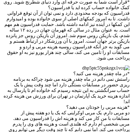
*قرار است شما به صورت حرفه ای وارد دنیای شطرنج شوید. روی
کمک خانواده حساب کرده اید یا فدراسیون؟
فدراسیون که بودجه محدودی دارد و نمی توان از آن توقع فراوانی
داشت. تا به امروز کمکهای اصلی از سوی خانواده بوده و امیدوارم
این کمکها در آینده نیز ادامه داشته باشد. حمایت فدراسیون هم مهم
است. به عنوان مثال در سالی که قهرمان جهان در رده ۱۲ ساله
شدم، یک بازیکن روس سوم شد. امروز آن بازیکن روس جز پانزده
بازیکن برتر جهان است. امروز با آن ورزشکار در ارتباط هستم و
می گوید به جز آنکه فدراسیون روسیه هزینه مربی و اردو و
مسابقات او را تامین می کند، سالی چند هزار یورو نیز به او حقوق
پرداخت می شود.
*در ماه چقدر هزینه می کنید؟
راستش نمی دانم در ماه چقدر هزینه می شود چراکه به برنامه
ریزی حضور در مسابقات بستگی دارد اما چند وقت پیش با یک
حساب سرانگشتی به این نتیجه رسیدم که خانواده ام تا پارسال به
اندازه هزینه خرید یک آپارتمان در تهران برای ورزش من هزینه کرده
اند!
*هزینه مربی را خودتان می دهید؟
دو مربی دارم. یک مربی اوکراینی که یک یا دو هفته پیش از
مسابقات با من کار می کند و هزینه اش را فدراسیون می دهد.
مربی شخصی ام دارم که هلندی است و هزینه های وی را پدرم
پرداخت می کند. اما نمی دانم که تا چند وقت دیگر می توانم روی