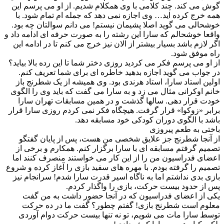
گوش می کند. چند کلامی با وی همکلام شدیم. از او می پرسم این
همه خرج کرده اید… وی اجازه نمی دهد که جمله ام تمام شود. با
خوشحالی می گوید اصلا پشیمان نیستم! می دانم سوالتان چه بود.
واقعا خوشحالم که سارا این رشته را به صورت حرفه ای ادامه داد و
اگر لازم باشد بسیار بیشتر از الان نیز خرج می کنم تا در ادامه این
راه موفق شود.
از او می پرسم فکر می کردید روزی دختر شما تا این رده بالا بیاید؟
در جواب می گوید اجازه بدهید خاطره ای برای شما تعریف کنم.
اولین استاد سارا، استاد هرندی بود. وی همیشه از یک شطرنج باز
خانم اوکرانی مثال می زد و به سارا می گفت که باید وی را الگوی
خودت قرار دهی. سالها گذشت و در همین مسابقات تهران سارا
برابر «زوکوا» قرار گرفت. هیچگاه فکر نمی کردم روزی سارا قرار
باشد با الگوی دوران کودکی خود مسابقه دهد.
باختی به طعم پیروزی
از آنجا شطرنج جز علایق شخصی من هست، پس از پایان گفتگو
تصمیم گرفتم مسابقه ای با سارا برگزار کنم. همکارم و برخی از
اعضای فدراسیون من را از این کار می خواستند منصرف کنند اما
تصمیم را گرفته بودم. با مهره های سفید بازی را آغاز کرده و شروع
بازی بدی نداشتم اما به ناگاه اسیر قدرت سارا شدم! سرانجام نیز
پس از حدود بیست حرکت، بازی را واگذار کردم.
یکی از اعضای فدراسیون که در آنجا حضور داشت به من گفت
معلوم است شطرنج بازی! گفتم چطور؟ گفت ما در ده حرکت
توسط سارا مات می شویم، تو نه تنها بیست حرکت دوام آوردی