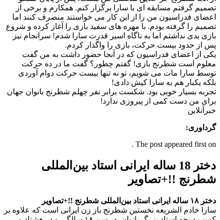
تصمیم گرفتم مسابقه ای با سارا برگزار کنم. همکارم و برخی از
اعضای فدراسیون من را از این کار می خواستند منصرف کنند اما
تصمیم را گرفته بودم. با مهره های سفید بازی را آغاز کرده و شروع
بازی بدی نداشتم اما به ناگاه اسیر قدرت سارا شدم! سرانجام نیز
پس از حدود بیست حرکت، بازی را واگذار کردم.
یکی از اعضای فدراسیون که در آنجا حضور داشت به من گفت
معلوم است شطرنج بازی! گفتم چطور؟ گفت ما در ده حرکت
توسط سارا مات می شویم، تو نه تنها بیست حرکت دوام آوردی
بلکه یکبار هم به سارا کیش دادی!
تجربه بسیار خوبی بود. شکست برابر نفر چهلم شطرنج بانوان جهان
برای من دست کمی از پیروزی ندارد!
خبرآنلاین
گرداوری:
The post appeared first on .
دختر 18 ساله ایرانی استاد بین‌المللی
شطرنج !!+تصاویر
دختر ۱۸ ساله ایرانی استاد بین‌المللی شطرنج !!+تصاویر
سارا خادم الشریعه نخستین شطرنج باز زن ایرانی است که علاوه بر
کسب درجه استاد بزرگ بانوان, در سن ۱۸ سالگی و در هشتاد و