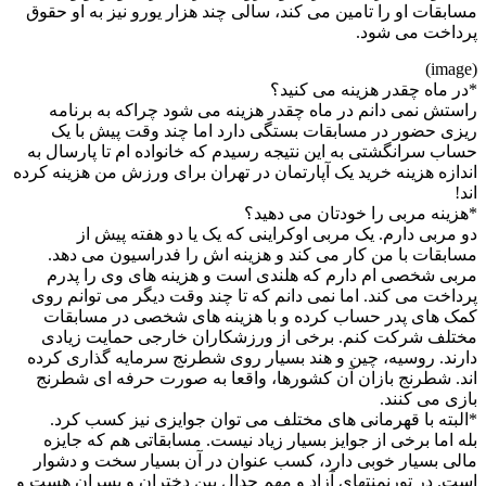
مسابقات او را تامین می کند، سالی چند هزار یورو نیز به او حقوق
پرداخت می شود.
(image)
*در ماه چقدر هزینه می کنید؟
راستش نمی دانم در ماه چقدر هزینه می شود چراکه به برنامه
ریزی حضور در مسابقات بستگی دارد اما چند وقت پیش با یک
حساب سرانگشتی به این نتیجه رسیدم که خانواده ام تا پارسال به
اندازه هزینه خرید یک آپارتمان در تهران برای ورزش من هزینه کرده
اند!
*هزینه مربی را خودتان می دهید؟
دو مربی دارم. یک مربی اوکراینی که یک یا دو هفته پیش از
مسابقات با من کار می کند و هزینه اش را فدراسیون می دهد.
مربی شخصی ام دارم که هلندی است و هزینه های وی را پدرم
پرداخت می کند. اما نمی دانم که تا چند وقت دیگر می توانم روی
کمک های پدر حساب کرده و با هزینه های شخصی در مسابقات
مختلف شرکت کنم. برخی از ورزشکاران خارجی حمایت زیادی
دارند. روسیه، چین و هند بسیار روی شطرنج سرمایه گذاری کرده
اند. شطرنج بازان آن کشورها، واقعا به صورت حرفه ای شطرنج
بازی می کنند.
*البته با قهرمانی های مختلف می توان جوایزی نیز کسب کرد.
بله اما برخی از جوایز بسیار زیاد نیست. مسابقاتی هم که جایزه
مالی بسیار خوبی دارد، کسب عنوان در آن بسیار سخت و دشوار
است. در تورنمنتهای آزاد و مهم جدال بین دختران و پسران هست و