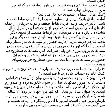
جهان است.
(می خندد) اصلا کم هزینه نیست. مربیان شطرنج جز گرانترین
مربیان ورزش جهان هستند.
*مگر مربی شما در شطرنج چه کار می کند؟
آماده سازی بازیکنان برای مسابقات، برطرف کردن نقاط ضعف
شما، آنالیز حریف و پیدا کردن نقاط ضعف و قوت حریفان از جمله
کارهای اصلی مربی است. شطرنجبازان حرفه ای در طول سال
شاید ده یا یازده ماه با مربیشان در ارتباط هستند. از سوی دیگر
درباره سوال قبل که مربوط هزینه بود باید توضیحات دیگری نیز
بدهم. به جز هزینه مربی، هزینه حضور در مسابقات نیز بسیار زیاد
است. از آنجا که تورنمنت مهمی در ایران برگزار نمی شود، باید در
مسابقات برون مرزی فراوانی شرکت کنم. مسابقات شطرنج هم
ده تا بیست روز طول می کشد. هزینه اقامت، خورد و خوراک،
حضور در مسابقات و… باعث می شود شطرنج جز ورزشهای
پرهزینه باشد.
*قرار است شما به صورت حرفه ای وارد دنیای شطرنج شوید. روی
کمک خانواده حساب کرده اید یا فدراسیون؟
فدراسیون که بودجه محدودی دارد و نمی توان از آن توقع فراوانی
داشت. تا به امروز کمکهای اصلی از سوی خانواده بوده و امیدوارم
این کمکها در آینده نیز ادامه داشته باشد. حمایت فدراسیون هم مهم
است. به عنوان مثال در سالی که قهرمان جهان در رده ۱۲ ساله
شدم، یک بازیکن روس سوم شد. امروز آن بازیکن روس جز پانزده
بازیکن برتر جهان است. امروز با آن ورزشکار در ارتباط هستم و
می گوید به جز آنکه فدراسیون روسیه هزینه مربی و اردو و