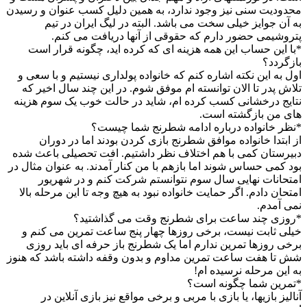
محدودیت سنی نیز وجود ندارد، به همین دلیل کسب عنوان و رسیدن
به آن جوایز خیلی سخت می باشد. البته در لیگ ایران در تیم
پتروشیمی حضور دارم که حقوقی از آنها دریافت می کنم.
*با این حساب این همه هزینه ای که کرده اید، چگونه قرار است
بازگردد؟
اول به این نکته اشاره کنم که خانواده پولداری نیستیم و با سعی و
تلاش پدر تا الان توانسته ام موفق شوم. در این چند سال اخیر که
نتایج درخشانی کسب کرده ام، شاید در حالت خوب یک سوم هزینه
های من بازگشته است.
*نظر خانواده درباره ادامه شطرنج شما چیست؟
از ابتدا خانواده موافق شطرنج بازی کردن بودند اما در دوران
دبیرستان کمی با هم اختلاف نظر داشتیم. افت تحصیلی باعث شده
بود کمی حساس شوند اما بازهم با من کنار آمدند. به عنوان مثال در
امتحانات نهایی سال سوم نتوانستم شرکت کنم و در شهریور
امتحان دادم. اگر حمایت خانواده نبود به هیچ وجه تا این مرحله بالا
نمی آمدم.
*روزی چند ساعت برای شطرنج وقت می گذاشتید؟
خیلی ثابت نیست، برخی روزها چهار پنج ساعت تمرین می کنم و
برخی روزها تمرین ندارم اما یک شطرنج باز حرفه ای باید روزی
شش تا هفت ساعت تمرین مداوم و بدون وقفه داشته باشد که هنوز
به این مرحله نرسیده ام!
*تمرین شما چگونه است؟
آنالیز بازیها، یا بازی با مربی و برخی مواقع نیز بازی آنلاین در