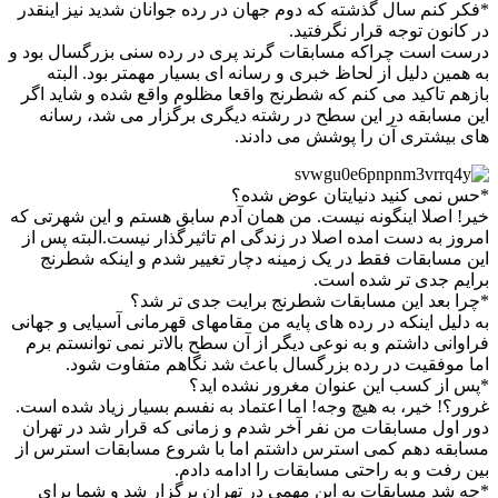
*فکر کنم سال گذشته که دوم جهان در رده جوانان شدید نیز اینقدر
در کانون توجه قرار نگرفتید.
درست است چراکه مسابقات گرند پری در رده سنی بزرگسال بود و
به همین دلیل از لحاظ خبری و رسانه ای بسیار مهمتر بود. البته
بازهم تاکید می کنم که شطرنج واقعا مظلوم واقع شده و شاید اگر
این مسابقه در این سطح در رشته دیگری برگزار می شد، رسانه
های بیشتری آن را پوشش می دادند.
*حس نمی کنید دنیایتان عوض شده؟
خیر! اصلا اینگونه نیست. من همان آدم سابق هستم و این شهرتی که
امروز به دست امده اصلا در زندگی ام تاثیرگذار نیست.البته پس از
این مسابقات فقط در یک زمینه دچار تغییر شدم و اینکه شطرنج
برایم جدی تر شده است.
*چرا بعد این مسابقات شطرنج برایت جدی تر شد؟
به دلیل اینکه در رده های پایه من مقامهای قهرمانی آسیایی و جهانی
فراوانی داشتم و به نوعی دیگر از آن سطح بالاتر نمی توانستم برم
اما موفقیت در رده بزرگسال باعث شد نگاهم متفاوت شود.
*پس از کسب این عنوان مغرور نشده اید؟
غرور؟! خیر، به هیچ وجه! اما اعتماد به نفسم بسیار زیاد شده است.
دور اول مسابقات من نفر آخر شدم و زمانی که قرار شد در تهران
مسابقه دهم کمی استرس داشتم اما با شروع مسابقات استرس از
بین رفت و به راحتی مسابقات را ادامه دادم.
*چه شد مسابقات به این مهمی در تهران برگزار شد و شما برای