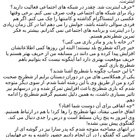
اینترنت.
*حرف اینترنت شد. چقدر در شبکه های اجتماعی فعالیت دارید؟
زیاد برای شبکه های اجتماعی وقت صرف نمی کنم. برخی وقتها
عکسی در اینستاگرام گذاشته و کامنتها را چک می کنم. اگر هم
فردی سوالی داشته باشد، جوابش را می دهم اما در کل زمان زیادی
را در اینترنت و برنامه های اجتماعی نمی گذرانم. بیشتر به فکر
تمرین شطرنجم هستم.
*در خانه با پدر و مادر بازی می کنی؟
خیر چراکه شطرنج بلد نیستند! البته این روزها کمی اطلاعاتشان
افزایش پیدا کرده و می دانند در مسابقه من از حریف بهتر هستم یا
حریف موقعیت بهتری دارد اما اینگونه نیست که بتوانیم باهم
شطرنج بازی کنیم.
*با این حساب چگونه با شطرنج آشنا شدید؟
یکی از همکلاسی های من در دوران دبستان برایم از شطرنج صحبت
کرد و من از طریق وی با این رشته آشنا شدم. از سوی دیگر متوجه
شدم که بازی شطرنج باعث افزایش تمرکز شده و در درسهایم نیز
تاثیر بسیاری داشت، به همین دلیل تصمیم گرفتم شطرنج را ادامه
دهم.
*چه اتفاقی برای آن دوست شما افتاد؟
اتفاق خاصی نیفتاد، تنها شطرنج را رها کرد! با هم در ارتباط هستیم.
وی امروز به پنج زبان مسلط است و درس را جدی دنبال می کند.
گفتگوی پیش بینی نشده!
در انتهای مصاحبه متوجه شدم که پدر سارا نیز در گوشه ای از
سالنی که گفتگو را در آن انجام دادیم حضور داشته و به حرفهایمان