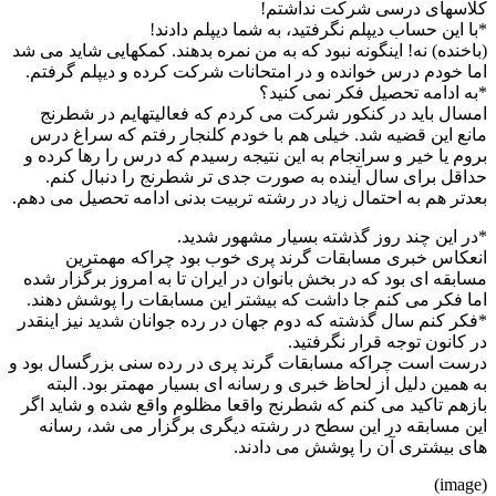
کلاسهای درسی شرکت نداشتم!
*با این حساب دیپلم نگرفتید، به شما دیپلم دادند!
(باخنده) نه! اینگونه نبود که به من نمره بدهند. کمکهایی شاید می شد
اما خودم درس خوانده و در امتحانات شرکت کرده و دیپلم گرفتم.
*به ادامه تحصیل فکر نمی کنید؟
امسال باید در کنکور شرکت می کردم که فعالیتهایم در شطرنج
مانع این قضیه شد. خیلی هم با خودم کلنجار رفتم که سراغ درس
بروم یا خیر و سرانجام به این نتیجه رسیدم که درس را رها کرده و
حداقل برای سال آینده به صورت جدی تر شطرنج را دنبال کنم.
بعدتر هم به احتمال زیاد در رشته تربیت بدنی ادامه تحصیل می دهم.
*در این چند روز گذشته بسیار مشهور شدید.
انعکاس خبری مسابقات گرند پری خوب بود چراکه مهمترین
مسابقه ای بود که در بخش بانوان در ایران تا به امروز برگزار شده
اما فکر می کنم جا داشت که بیشتر این مسابقات را پوشش دهند.
*فکر کنم سال گذشته که دوم جهان در رده جوانان شدید نیز اینقدر
در کانون توجه قرار نگرفتید.
درست است چراکه مسابقات گرند پری در رده سنی بزرگسال بود و
به همین دلیل از لحاظ خبری و رسانه ای بسیار مهمتر بود. البته
بازهم تاکید می کنم که شطرنج واقعا مظلوم واقع شده و شاید اگر
این مسابقه در این سطح در رشته دیگری برگزار می شد، رسانه
های بیشتری آن را پوشش می دادند.
(image)