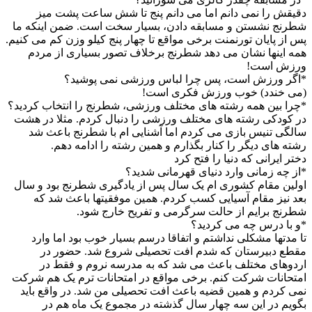
دقیقش را نمی دانم اما می دانم پنج تا شش ساعت پشت میز
شطرنج نشستن و مسابقه دادن، بسیار سخت است. ضمن اینکه ما
پس از پایان تورنمنت برخی مواقع تا چهار پنج کیلو وزن کم می کنیم.
همه اینها نشان می دهد شطرنج برخلاف تصور بسیاری از مردم
ورزش است!
*اگر ورزش است، پس چرا لباس ورزشی نمی پوشید؟
(می خندد) خوب ورزش فکری است!
*چرا بین همه رشته های مختلف ورزشی، شطرنج را انتخاب کردید؟
در کودکی رشته های مختلف ورزشی را دنبال کردم. مثلا در هشت
سالگی تنیس بازی می کردم اما آشنایی ام با شطرنج باعث شد
رشته های دیگر را کنار بگذارم و همین رشته را ادامه دهم.
دختر ایرانی که دنیا را فتح کرد
*از چه زمانی وارد دنیای قهرمانی شدید؟
اولین مقام کشوری ام یک سال پس از یادگیری شطرنج بود و سال
بعد نیز مقام آسیایی کسب کردم. همین موفقیتها باعث شد که
شطرنج برایم از حالت سرگرمی و تفریح خارج شود.
*و با درس چه می کردید؟
تا مدتها مشکلی نداشتم و اتفاقا درسم بسیار خوب بود اما وارد
مقطع دبیرستان که شدم افت تحصیلی شروع شد. حضور در
اردوهای مختلف باعث می شد که به مدرسه نروم و فقط در
امتحانات شرکت کنم. برخی مواقع در امتحانات ترم یک هم شرکت
نمی کردم و همین قضیه باعث افت تحصیلی من شد. در واقع باید
بگویم در این سه چهار سال گذشته در مجموع یک ماه هم در