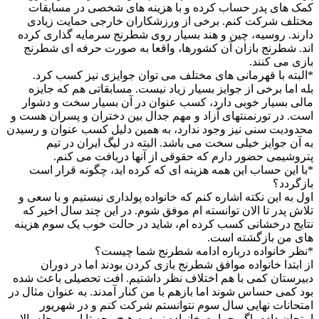
کمک های پدر حساب کرده و با هزینه های شخصی در مسابقات
مختلف شرکت کنم. برخی از ورزشکاران خارجی حمایت زیادی
دارند. روسیه، چین و هند بسیار روی شطرنج سرمایه گذاری کرده
اند. شطرنج بازان آن کشورها، واقعا به صورت حرفه ای شطرنج
بازی می کنند.
*البته با قهرمانی های مختلف می توان جوایزی نیز کسب کرد.
بله اما برخی از جوایز بسیار زیاد نیست. مسابقاتی هم که جایزه
مالی بسیار خوبی دارد، کسب عنوان در آن بسیار سخت و دشوار
است. در تورنمنتهای آزاد و مهم جدال بین دختران و پسران هست و
محدودیت سنی نیز وجود ندارد، به همین دلیل کسب عنوان و رسیدن
به آن جوایز خیلی سخت می باشد. البته در لیگ ایران در تیم
پتروشیمی حضور دارم که حقوقی از آنها دریافت می کنم.
*با این حساب این همه هزینه ای که کرده اید، چگونه قرار است
بازگردد؟
اول به این نکته اشاره کنم که خانواده پولداری نیستیم و با سعی و
تلاش پدر تا الان توانسته ام موفق شوم. در این چند سال اخیر که
نتایج درخشانی کسب کرده ام، شاید در حالت خوب یک سوم هزینه
های من بازگشته است.
*نظر خانواده درباره ادامه شطرنج شما چیست؟
از ابتدا خانواده موافق شطرنج بازی کردن بودند اما در دوران
دبیرستان کمی با هم اختلاف نظر داشتیم. افت تحصیلی باعث شده
بود کمی حساس شوند اما بازهم با من کنار آمدند. به عنوان مثال در
امتحانات نهایی سال سوم نتوانستم شرکت کنم و در شهریور
امتحان دادم. اگر حمایت خانواده نبود به هیچ وجه تا این مرحله بالا