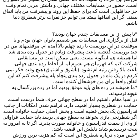
است. حضور در مسابقات مختلف جهانی و داشتن مربی تمام وقت
جز حداقلهایی است که برای حفظ این روند و پیشرفت من باید اتفاق
بیفتد. اگر این اتفاقها بیفتد می توانم جز نفرات برتر شطرنج دنیا
باشم.
*تا پیش از این مسابقات چندم جهان بودید؟
قبل از برگزاری این مسابقات نفر شصتم بانوان جهان بودم و با
موفقیت در این تورنمنت تا رده چهلم بالا آمده ام. موفقیتهای من در
چند تورنمنت گذشته باعث پیشرفت زیادم در جدول رده بندی شد
اما همیشه هم اینگونه نیست. یعنی ممکن است در مسابقاتی
شرکت کنم که قهرمان هم بشوم اما از لحاظ رده بندی جهانی،
باعث بالا رفتن رتبه ام نشود. (باشوق و اشتیاق) هیچ وقت فکر نمی
کردم در یک ماه در جدول رده بندی پنچاه پله پیشرفت کنم که این
اتفاق واقعا برای من خوشحال کننده است.
*ما همیشه در رده های پایه موفق بودیم اما در رده بزرگسال به
نتیجه نرسیدند.
در آسیا مقام داشتیم اما در سطح جهانی حرف شما درست است.
حمایت در شطرنج بسیار اهمیت دارد. فراهم شدن امکانات از جانب
فدراسیون یک بخش قضیه است و بخش اصلی حمایت خانواده است.
اگر شطرنجی بازی بخواهد به سطح جهانی برسد باید حمایت فراوانی
از وی از سمت فدراسیون و خانواده صورت پذیرد. اگر تا به امروز به
نتیجه نرسیدیم شاید دلیلش این قضیه باشد.
*حس مردم درباره شطرنج این است که کم هزینه ترین ورزش