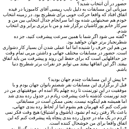
حضور در آن انتخاب شدید؟
میزبانی این مسابقات به دلیل نایب رییسی آقای کامبوزیا در فیده
اتفاق افتاد که واقعا حرکت خوبی برای شطرنج بود. در زمینه انتخاب
خودم هم صحبتهایی شده بود اما سرانجام جدال انتخابی بین من و
سرکار خانم پورکاشیان برگزار شد و من با برتری برابر وی انتخاب
شدم.
*گفته می شود اگر شما با همین سرعت پیشرفت کنید، جز ده
شطرنجباز برتر جهان خواهید بود.
من هم این حرف را شنیده اما اما عملی شدن آن بسیار کار دشواری
است. حضور در مسابقات مختلف جهانی و داشتن مربی تمام وقت
جز حداقلهایی است که برای حفظ این روند و پیشرفت من باید اتفاق
بیفتد. اگر این اتفاقها بیفتد می توانم جز نفرات برتر شطرنج دنیا
باشم.
*تا پیش از این مسابقات چندم جهان بودید؟
قبل از برگزاری این مسابقات نفر شصتم بانوان جهان بودم و با
موفقیت در این تورنمنت تا رده چهلم بالا آمده ام. موفقیتهای من در
چند تورنمنت گذشته باعث پیشرفت زیادم در جدول رده بندی شد
اما همیشه هم اینگونه نیست. یعنی ممکن است در مسابقاتی
شرکت کنم که قهرمان هم بشوم اما از لحاظ رده بندی جهانی،
باعث بالا رفتن رتبه ام نشود. (باشوق و اشتیاق) هیچ وقت فکر نمی
کردم در یک ماه در جدول رده بندی پنچاه پله پیشرفت کنم که این
اتفاق واقعا برای من خوشحال کننده است.
*ما همیشه در رده های پایه موفق بودیم اما در رده بزرگسال به