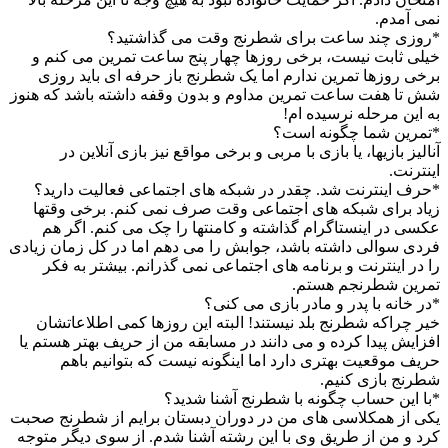
نمی آمدم.
*روزی چند ساعت برای شطرنج وقت می گذاشتید؟
خیلی ثابت نیست، برخی روزها چهار پنج ساعت تمرین می کنم و
برخی روزها تمرین ندارم اما یک شطرنج باز حرفه ای باید روزی
شش تا هفت ساعت تمرین مداوم و بدون وقفه داشته باشد که هنوز
به این مرحله نرسیده ام!
*تمرین شما چگونه است؟
آنالیز بازیها، یا بازی با مربی و برخی مواقع نیز بازی آنلاین در
اینترنت.
*حرف اینترنت شد. چقدر در شبکه های اجتماعی فعالیت دارید؟
زیاد برای شبکه های اجتماعی وقت صرف نمی کنم. برخی وقتها
عکسی در اینستاگرام گذاشته و کامنتها را چک می کنم. اگر هم
فردی سوالی داشته باشد، جوابش را می دهم اما در کل زمان زیادی
را در اینترنت و برنامه های اجتماعی نمی گذرانم. بیشتر به فکر
تمرین شطرنجم هستم.
*در خانه با پدر و مادر بازی می کنی؟
خیر چراکه شطرنج بلد نیستند! البته این روزها کمی اطلاعاتشان
افزایش پیدا کرده و می دانند در مسابقه من از حریف بهتر هستم یا
حریف موقعیت بهتری دارد اما اینگونه نیست که بتوانیم باهم
شطرنج بازی کنیم.
*با این حساب چگونه با شطرنج آشنا شدید؟
یکی از همکلاسی های من در دوران دبستان برایم از شطرنج صحبت
کرد و من از طریق وی با این رشته آشنا شدم. از سوی دیگر متوجه