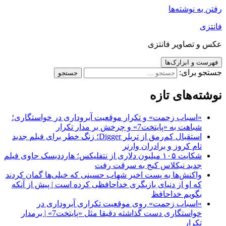
رفتن به نوشته‌ها
فانتزی
عکس و تصاویر فانتزی
فهرست و ابزارک‌ها
جستجو برای:
نوشته‌های تازه
«اسباب زحمت» و تکرار موقعیت آبروداری در خواستگاری؛
شباهت به «پایتخت7» و چرخش بر مدار تکرار
استقبال کم‌رمق از تریلر Digger؛ زنگ خطر برای فیلم جدید
تام کروز و برادران وارنر
شکایت ۱۰۵ میلیون دلاری از نتفلیکس؛ هارددیسک حاوی فیلم
جدید نیکلاس کیج به سرقت رفت
واکنش‌ها به پست اخیر شهاب حسینی که خیلی‌ها گمان کردند
که او از دنیای بازیگری خداحافظی کرده است | پیش از آنکه
بگویم خداحافظ
«اسباب زحمت» روی موقعیت تکراری آبروداری در
خواستگاری دست گذاشته دقیقا مثل «پایتخت7» | برمدار
تکرار