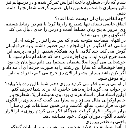
شدم که بازی شطرنج باعث افزایش تمرکز شده و در درسهایم نیز
تاثیر بسیاری داشت، به همین دلیل تصمیم گرفتم شطرنج را ادامه
دهم.
*چه اتفاقی برای آن دوست شما افتاد؟
اتفاق خاصی نیفتاد، تنها شطرنج را رها کرد! با هم در ارتباط هستیم.
وی امروز به پنج زبان مسلط است و درس را جدی دنبال می کند.
گفتگوی پیش بینی نشده!
در انتهای مصاحبه متوجه شدم که پدر سارا نیز در گوشه ای از
سالنی که گفتگو را در آن انجام دادیم حضور داشته و به حرفهایمان
گوش می کند. چند کلامی با وی همکلام شدیم. از او می پرسم این
همه خرج کرده اید… وی اجازه نمی دهد که جمله ام تمام شود. با
خوشحالی می گوید اصلا پشیمان نیستم! می دانم سوالتان چه بود.
واقعا خوشحالم که سارا این رشته را به صورت حرفه ای ادامه داد و
اگر لازم باشد بسیار بیشتر از الان نیز خرج می کنم تا در ادامه این
راه موفق شود.
از او می پرسم فکر می کردید روزی دختر شما تا این رده بالا بیاید؟
در جواب می گوید اجازه بدهید خاطره ای برای شما تعریف کنم.
اولین استاد سارا، استاد هرندی بود. وی همیشه از یک شطرنج باز
خانم اوکرانی مثال می زد و به سارا می گفت که باید وی را الگوی
خودت قرار دهی. سالها گذشت و در همین مسابقات تهران سارا
برابر «زوکوا» قرار گرفت. هیچگاه فکر نمی کردم روزی سارا قرار
باشد با الگوی دوران کودکی خود مسابقه دهد.
باختی به طعم پیروزی
از آنجا شطرنج جز علایق شخصی من هست، پس از پایان گفتگو