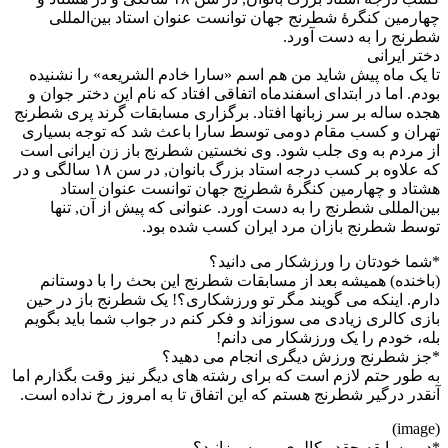
چهارمین کنگرهٔ شطرنج جهان توانست عنوان استاد بین‌المللی
شطرنج را به دست آورد.
دختر ایرانی
تا یک ماه پیش شاید من هم اسم «سارا خادم الشریعه» را نشنیده
بودم. اما در ابتدای اسفندماه اتفاقی افتاد که نام این دختر جوان و
هجده ساله بر سر زبانها افتاد. برگزاری مسابقات گرند پری شطرنج
تهران و کسب مقام دومی توسط سارا باعث شد که توجه بسیاری
از مردم به وی جلب شود. وی نخستین شطرنج باز زن ایرانی است
که علاوه بر کسب درجه استاد بزرگ بانوان, در سن ۱۸ سالگی و در
هشتاد و چهارمین کنگرهٔ شطرنج جهان توانست عنوان استاد
بین‌المللی شطرنج را به دست آورد. عنوانی که پیش از آن, تنها
توسط شطرنج بازان مرد ایران کسب شده بود.
*شما خودتان را ورزشکار می دانید؟
(باخنده) همیشه بعد از مسابقات شطرنج این بحث را با دوستانم
دارم. اینکه می گویند مگر تو ورزشکاری؟! یک شطرنج باز در حین
بازی کالری زیادی می سوزاند و فکر کنم در جواب شما باید بگویم
بله، خودم را یک ورزشکار می دانم!
*جز شطرنج ورزش دیگری انجام می دهید؟
به طور حتم لازم است که برای رشته های دیگر نیز وقت بگذارم اما
آنقدر درگیر شطرنج هستم که این اتفاق تا به امروز رخ نداده است.
(image)
*در مسابقه چقدر کالری می سوزانید؟