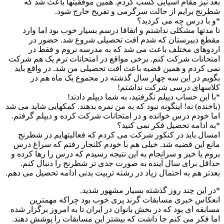
بعد نیز مقام آسیایی کسب کردم. همین موفقیتها باعث شد که
شطرنج برایم از حالت سرگرمی و تفریح خارج شود.
*و با درس چه می کردید؟
تا مدتها مشکلی نداشتم و اتفاقا درسم بسیار خوب بود اما وارد
مقطع دبیرستان که شدم افت تحصیلی شروع شد. حضور در
اردوهای مختلف باعث می شد که به مدرسه نروم و فقط در
امتحانات شرکت کنم. برخی مواقع در امتحانات ترم یک هم شرکت
نمی کردم و همین قضیه باعث افت تحصیلی من شد. در واقع باید
بگویم در این سه چهار سال گذشته در مجموع یک ماه هم در
کلاسهای درسی شرکت نداشتم!
*با این حساب دیپلم نگرفتید، به شما دیپلم دادند!
(باخنده) نه! اینگونه نبود که به من نمره بدهند. کمکهایی شاید می شد
اما خودم درس خوانده و در امتحانات شرکت کرده و دیپلم گرفتم.
*به ادامه تحصیل فکر نمی کنید؟
امسال باید در کنکور شرکت می کردم که فعالیتهایم در شطرنج
مانع این قضیه شد. خیلی هم با خودم کلنجار رفتم که سراغ درس
بروم یا خیر و سرانجام به این نتیجه رسیدم که درس را رها کرده و
حداقل برای سال آینده به صورت جدی تر شطرنج را دنبال کنم.
بعدتر هم به احتمال زیاد در رشته تربیت بدنی ادامه تحصیل می دهم.
*در این چند روز گذشته بسیار مشهور شدید.
انعکاس خبری مسابقات گرند پری خوب بود چراکه مهمترین
مسابقه ای بود که در بخش بانوان در ایران تا به امروز برگزار شده
اما فکر می کنم جا داشت که بیشتر این مسابقات را پوشش دهند.