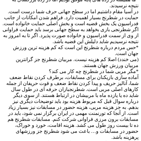
نتیجه نرسیدند.
در آسیا مقام داشتیم اما در سطح جهانی حرف شما درست است.
حمایت در شطرنج بسیار اهمیت دارد. فراهم شدن امکانات از جانب
فدراسیون یک بخش قضیه است و بخش اصلی حمایت خانواده است.
اگر شطرنجی بازی بخواهد به سطح جهانی برسد باید حمایت فراوانی
از وی از سمت فدراسیون و خانواده صورت پذیرد. اگر تا به امروز به
نتیجه نرسیدیم شاید دلیلش این قضیه باشد.
*حس مردم درباره شطرنج این است که کم هزینه ترین ورزش
جهان است.
(می خندد) اصلا کم هزینه نیست. مربیان شطرنج جز گرانترین
مربیان ورزش جهان هستند.
*مگر مربی شما در شطرنج چه کار می کند؟
آماده سازی بازیکنان برای مسابقات، برطرف کردن نقاط ضعف
شما، آنالیز حریف و پیدا کردن نقاط ضعف و قوت حریفان از جمله
کارهای اصلی مربی است. شطرنجبازان حرفه ای در طول سال
شاید ده یا یازده ماه با مربیشان در ارتباط هستند. از سوی دیگر
درباره سوال قبل که مربوط هزینه بود باید توضیحات دیگری نیز
بدهم. به جز هزینه مربی، هزینه حضور در مسابقات نیز بسیار زیاد
است. از آنجا که تورنمنت مهمی در ایران برگزار نمی شود، باید در
مسابقات برون مرزی فراوانی شرکت کنم. مسابقات شطرنج هم
ده تا بیست روز طول می کشد. هزینه اقامت، خورد و خوراک،
حضور در مسابقات و… باعث می شود شطرنج جز ورزشهای
پرهزینه باشد.