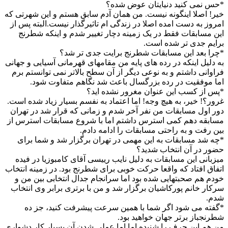
*حس نمی کنید دنیایتان عوض شده؟
خیر! اصلا اینگونه نیست. من همان آدم سابق هستم و این شهرتی که
امروز به دست امده اصلا در زندگی ام تاثیرگذار نیست.البته پس از
این مسابقات فقط در یک زمینه دچار تغییر شدم و اینکه شطرنج
برایم جدی تر شده است.
*چرا بعد این مسابقات شطرنج برایت جدی تر شد؟
به دلیل اینکه در رده های پایه من مقامهای قهرمانی آسیایی و جهانی
فراوانی داشتم و به نوعی دیگر از آن سطح بالاتر نمی توانستم برم
اما موفقیت در رده بزرگسال باعث شد نگاهم متفاوت شود.
*پس از کسب این عنوان مغرور نشده اید؟
غرور؟! خیر، به هیچ وجه! اما اعتماد به نفسم بسیار زیاد شده است.
دور اول مسابقات من نفر آخر شدم و زمانی که قرار شد در تهران
مسابقه دهم کمی استرس داشتم اما با شروع مسابقات استرس از
بین رفت و به راحتی مسابقات را ادامه دادم.
*چه شد مسابقات به این مهمی در تهران برگزار شد و شما برای
حضور در آن انتخاب شدید؟
میزبانی این مسابقات به دلیل نایب رییسی آقای کامبوزیا در فیده
اتفاق افتاد که واقعا حرکت خوبی برای شطرنج بود. در زمینه انتخاب
خودم هم صحبتهایی شده بود اما سرانجام جدال انتخابی بین من و
سرکار خانم پورکاشیان برگزار شد و من با برتری برابر وی انتخاب
شدم.
*گفته می شود اگر شما با همین سرعت پیشرفت کنید، جز ده
شطرنجباز برتر جهان خواهید بود.
من هم این حرف را شنیده اما اما عملی شدن آن بسیار کار دشواری