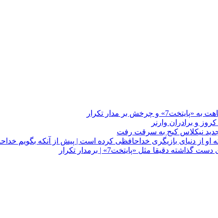
چرخش بر مدار تکرار
 او از دنیای بازیگری خداحافظی کرده است | پیش از آنکه بگویم خداح
دقیقا مثل «پایتخت7» | برمدار تکرار