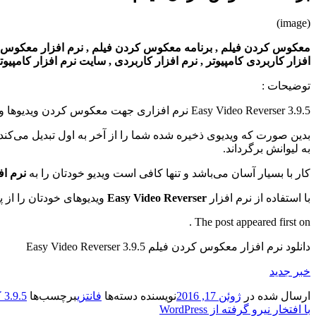
(image)
معکوس کردن فیلم , برنامه معکوس کردن فیلم , نرم افزار معکوس کردن فی
افزار کاربردی کامپیوتر , نرم افزار کاربردی , سایت نرم افزار کامپیو
توضیحات :
Easy Video Reverser 3.9.5 نرم افزاری جهت معکوس کردن ویدیوها و خلق ویدیو‌های جادویی می‌باشد.
بدین صورت که ویدیوی ذخیره شده شما را از آخر به اول تبدیل می‌کند م
به لیوانش برگرداند.
کار با بسیار آسان می‌باشد و تنها کافی است ویدیو خودتان را به
نرم اف
با استفاده از نرم افزار
Easy Video Reverser
ویدیوهای خودتان را از پ
The post appeared first on .
دانلود نرم افزار معکوس کردن فیلم Easy Video Reverser 3.9.5
خبر جدید
ارسال شده در
ژوئن 17, 2016
نویسنده
دسته‌ها
فانتزی
برچسب‌ها
3.9.5 کردن
با افتخار نیرو گرفته از WordPress