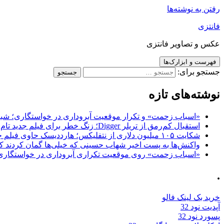
رفتن به نوشته‌ها
فانتزی
عکس و تصاویر فانتزی
فهرست و ابزارک‌ها
جستجو برای:
نوشته‌های تازه
«اسباب زحمت» و تکرار موقعیت آبروداری در خواستگاری؛ شباهت به «پایتخت7» و 
استقبال کم‌رمق از تریلر Digger؛ زنگ خطر برای فیلم جدید تام کروز و برادران وارنر
شکایت ۱۰۵ میلیون دلاری از نتفلیکس؛ هارددیسک حاوی فیلم جدید نیکلاس کیج به سرقت رفت
واکنش‌ها به پست اخیر شهاب حسینی که خیلی‌ها گمان کردند که
«اسباب زحمت» روی موقعیت تکراری آبروداری در خواستگاری دست گذاشته 
.
خرید بک لینک فالو
آپدیت نود 32
پسورد نود 32