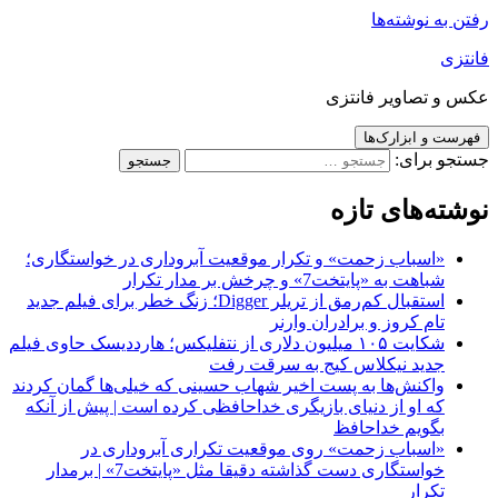
رفتن به نوشته‌ها
فانتزی
عکس و تصاویر فانتزی
فهرست و ابزارک‌ها
جستجو برای:
نوشته‌های تازه
«اسباب زحمت» و تکرار موقعیت آبروداری در خواستگاری؛
شباهت به «پایتخت7» و چرخش بر مدار تکرار
استقبال کم‌رمق از تریلر Digger؛ زنگ خطر برای فیلم جدید
تام کروز و برادران وارنر
شکایت ۱۰۵ میلیون دلاری از نتفلیکس؛ هارددیسک حاوی فیلم
جدید نیکلاس کیج به سرقت رفت
واکنش‌ها به پست اخیر شهاب حسینی که خیلی‌ها گمان کردند
که او از دنیای بازیگری خداحافظی کرده است | پیش از آنکه
بگویم خداحافظ
«اسباب زحمت» روی موقعیت تکراری آبروداری در
خواستگاری دست گذاشته دقیقا مثل «پایتخت7» | برمدار
تکرار