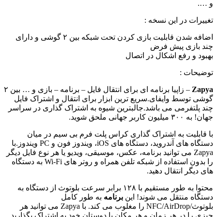
و ….
تغییرات در این نسخه
:
اضافه شدن قابلیت بازی کردن تحت شبکه بین ۲ گوشی و دارای
چند بازی پیش فرض
بهبود و رفع اشکال در اتصال
توضیحات
:
Zapya
– زاپیا برنامه ای برای انتقال فایل – برنامه – بازی و … بین ۲
گوشی توسط وایفای.سریع ترین ابزار برای انتقال و اشتراک فایل
چند پلتفرمی می باشد.جالبترین شیوه به اشتراک گذاری در سراسر
جهان! به ۳۰۰ میلیون کاربر جهانی ملحق شوید.
با قابلیت به اشتراک گذاری کراس پلت فرم بی سیم در میان
دستگاه های آندروید، دستگاه های iOS، ویندوز فون و PC ویندوز.با
Zapya می توانید برنامه، عکس، موسیقی، ویدیو یا هر نوع فایل دیگر
را بدون استفاده از شبکه تلفن همراه و روتر های Wi-Fi به دستگاه
های دیگر انتقال دهید.
محتوا به طور مستقیم با ۱۲۸ برابر سرعت بلوتوث از دستگاه به
دستگاه منتقل می شوند! این
برنامه
به طور کامل
بلوتوث/NFC/AirDrop را مغلوب می کند. با Zapya می توانید هر
چیزی را در هر زمان و هر مکان با دوستان خود به اشتراک بگذارید.