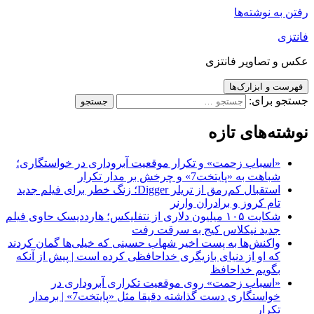
رفتن به نوشته‌ها
فانتزی
عکس و تصاویر فانتزی
فهرست و ابزارک‌ها
جستجو برای:
نوشته‌های تازه
«اسباب زحمت» و تکرار موقعیت آبروداری در خواستگاری؛
شباهت به «پایتخت7» و چرخش بر مدار تکرار
استقبال کم‌رمق از تریلر Digger؛ زنگ خطر برای فیلم جدید
تام کروز و برادران وارنر
شکایت ۱۰۵ میلیون دلاری از نتفلیکس؛ هارددیسک حاوی فیلم
جدید نیکلاس کیج به سرقت رفت
واکنش‌ها به پست اخیر شهاب حسینی که خیلی‌ها گمان کردند
که او از دنیای بازیگری خداحافظی کرده است | پیش از آنکه
بگویم خداحافظ
«اسباب زحمت» روی موقعیت تکراری آبروداری در
خواستگاری دست گذاشته دقیقا مثل «پایتخت7» | برمدار
تکرار