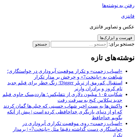
رفتن به نوشته‌ها
فانتزی
عکس و تصاویر فانتزی
فهرست و ابزارک‌ها
جستجو برای:
نوشته‌های تازه
«اسباب زحمت» و تکرار موقعیت آبروداری در خواستگاری؛
شباهت به «پایتخت7» و چرخش بر مدار تکرار
استقبال کم‌رمق از تریلر Digger؛ زنگ خطر برای فیلم جدید
تام کروز و برادران وارنر
شکایت ۱۰۵ میلیون دلاری از نتفلیکس؛ هارددیسک حاوی فیلم
جدید نیکلاس کیج به سرقت رفت
واکنش‌ها به پست اخیر شهاب حسینی که خیلی‌ها گمان کردند
که او از دنیای بازیگری خداحافظی کرده است | پیش از آنکه
بگویم خداحافظ
«اسباب زحمت» روی موقعیت تکراری آبروداری در
خواستگاری دست گذاشته دقیقا مثل «پایتخت7» | برمدار
تکرار