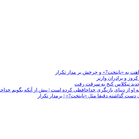
چرخش بر مدار تکرار
 او از دنیای بازیگری خداحافظی کرده است | پیش از آنکه بگویم خداح
دقیقا مثل «پایتخت7» | برمدار تکرار