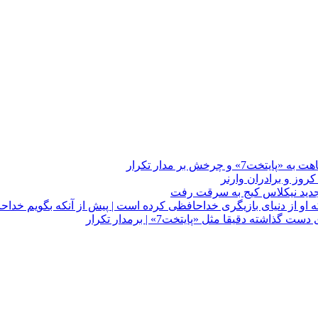
چرخش بر مدار تکرار
 او از دنیای بازیگری خداحافظی کرده است | پیش از آنکه بگویم خداح
دقیقا مثل «پایتخت7» | برمدار تکرار