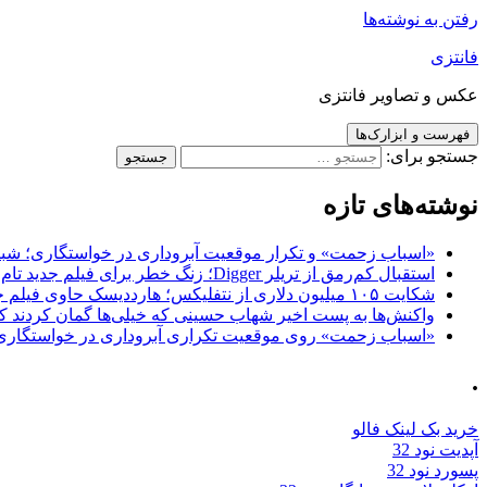
رفتن به نوشته‌ها
فانتزی
عکس و تصاویر فانتزی
فهرست و ابزارک‌ها
جستجو برای:
نوشته‌های تازه
«اسباب زحمت» و تکرار موقعیت آبروداری در خواستگاری؛ شباهت به «پایتخت7» و 
استقبال کم‌رمق از تریلر Digger؛ زنگ خطر برای فیلم جدید تام کروز و برادران وارنر
شکایت ۱۰۵ میلیون دلاری از نتفلیکس؛ هارددیسک حاوی فیلم جدید نیکلاس کیج به سرقت رفت
واکنش‌ها به پست اخیر شهاب حسینی که خیلی‌ها گمان کردند که
«اسباب زحمت» روی موقعیت تکراری آبروداری در خواستگاری دست گذاشته 
.
خرید بک لینک فالو
آپدیت نود 32
پسورد نود 32