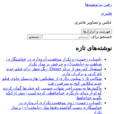
رفتن به نوشته‌ها
فانتزی
عکس و تصاویر فانتزی
فهرست و ابزارک‌ها
جستجو برای:
نوشته‌های تازه
«اسباب زحمت» و تکرار موقعیت آبروداری در خواستگاری؛
شباهت به «پایتخت7» و چرخش بر مدار تکرار
استقبال کم‌رمق از تریلر Digger؛ زنگ خطر برای فیلم جدید
تام کروز و برادران وارنر
شکایت ۱۰۵ میلیون دلاری از نتفلیکس؛ هارددیسک حاوی فیلم
جدید نیکلاس کیج به سرقت رفت
واکنش‌ها به پست اخیر شهاب حسینی که خیلی‌ها گمان کردند
که او از دنیای بازیگری خداحافظی کرده است | پیش از آنکه
بگویم خداحافظ
«اسباب زحمت» روی موقعیت تکراری آبروداری در
خواستگاری دست گذاشته دقیقا مثل «پایتخت7» | برمدار
تکرار