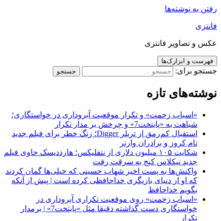
رفتن به نوشته‌ها
فانتزی
عکس و تصاویر فانتزی
فهرست و ابزارک‌ها
جستجو برای:
نوشته‌های تازه
«اسباب زحمت» و تکرار موقعیت آبروداری در خواستگاری؛
شباهت به «پایتخت7» و چرخش بر مدار تکرار
استقبال کم‌رمق از تریلر Digger؛ زنگ خطر برای فیلم جدید
تام کروز و برادران وارنر
شکایت ۱۰۵ میلیون دلاری از نتفلیکس؛ هارددیسک حاوی فیلم
جدید نیکلاس کیج به سرقت رفت
واکنش‌ها به پست اخیر شهاب حسینی که خیلی‌ها گمان کردند
که او از دنیای بازیگری خداحافظی کرده است | پیش از آنکه
بگویم خداحافظ
«اسباب زحمت» روی موقعیت تکراری آبروداری در
خواستگاری دست گذاشته دقیقا مثل «پایتخت7» | برمدار
تکرار