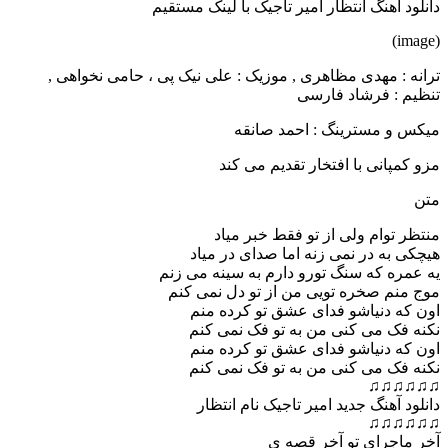
دانلود آهنگ انتظار امیر تاجیک با لینک مستقیم
(image)
ترانه : مهدی مظاهری , موزیک : علی نیک پی ، حامی نخواهی ,
تنظیم : فرشاد فارسی
میکس و مسترینگ : احمد صانقه
مزو کمپانی با افتخار تقدیم می کند
متن
منتظر توام ولی از تو فقط خبر میاد
هیچکی به در نمی زنه اما صدای در میاد
یه عمره که سنگ تورو دارم به سینه می زنم
موج منم صخره تویی من از تو دل نمی کنم
اون که دنیاشو فدای عشق تو کرده منم
نکنه فک می کنی من به تو فک نمی کنم
اون که دنیاشو فدای عشق تو کرده منم
نکنه فک می کنی من به تو فک نمی کنم
♫♫♫♫♫♫
دانلود آهنگ جدید امیر تاجیک نام انتظار
♫♫♫♫♫♫
آخر ماجرای تو آخر قصه ی