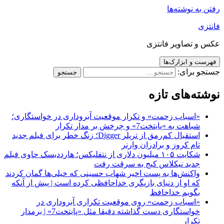
رفتن به نوشته‌ها
فانتزی
عکس و تصاویر فانتزی
فهرست و ابزارک‌ها
جستجو برای:
نوشته‌های تازه
«اسباب زحمت» و تکرار موقعیت آبروداری در خواستگاری؛
شباهت به «پایتخت7» و چرخش بر مدار تکرار
استقبال کم‌رمق از تریلر Digger؛ زنگ خطر برای فیلم جدید
تام کروز و برادران وارنر
شکایت ۱۰۵ میلیون دلاری از نتفلیکس؛ هارددیسک حاوی فیلم
جدید نیکلاس کیج به سرقت رفت
واکنش‌ها به پست اخیر شهاب حسینی که خیلی‌ها گمان کردند
که او از دنیای بازیگری خداحافظی کرده است | پیش از آنکه
بگویم خداحافظ
«اسباب زحمت» روی موقعیت تکراری آبروداری در
خواستگاری دست گذاشته دقیقا مثل «پایتخت7» | برمدار
تکرار