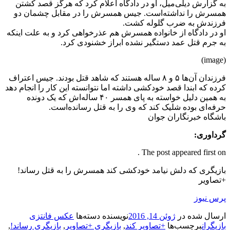
به گزارش دیلی‌میل، او در دادگاه اعلام کرد که هرگز قصد کشتن
همسرش را نداشته‌است. جیس همسرش را در مقابل چشمان دو
فرزندش به ضرب گلوله کشت.
او در دادگاه از خانواده همسرش هم عذرخواهی کرد و به علت اینکه
به جرم قتل عمد دستگیر نشده ابراز خشنودی کرد.
(image)
فرزندان آن‌ها ۵ و ۸ ساله هستند که شاهد قتل بودند. جیس اعتراف
کرده که ابندا قصد خودکشی داشته اما نتوانسته این کار را انجام دهد
به همین دلیل خواسته به پای همسر ۴۰ ساله‌اش که یک دونده
حرفه‌ای بوده شلیک کند که وی را به قتل رسانده‌است.
باشگاه خبرنگاران جوان
گرداوری:
The post appeared first on .
بازیگری که دلش نیامد خودکشی کند همسرش را به قتل رساند!
+تصاویر
پرس نیوز
ارسال شده در
ژوئن 14, 2016
نویسنده
دسته‌ها
عکس فانتزی
بازیگران
برچسب‌ها
+تصاویر کند
,
بازیگری +تصاویر
,
بازیگری رساند!
,