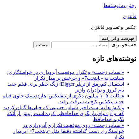
رفتن به نوشته‌ها
فانتزی
عکس و تصاویر فانتزی
فهرست و ابزارک‌ها
جستجو برای:
نوشته‌های تازه
«اسباب زحمت» و تکرار موقعیت آبروداری در خواستگاری؛
شباهت به «پایتخت7» و چرخش بر مدار تکرار
استقبال کم‌رمق از تریلر Digger؛ زنگ خطر برای فیلم جدید
تام کروز و برادران وارنر
شکایت ۱۰۵ میلیون دلاری از نتفلیکس؛ هارددیسک حاوی فیلم
جدید نیکلاس کیج به سرقت رفت
واکنش‌ها به پست اخیر شهاب حسینی که خیلی‌ها گمان کردند
که او از دنیای بازیگری خداحافظی کرده است | پیش از آنکه
بگویم خداحافظ
«اسباب زحمت» روی موقعیت تکراری آبروداری در
خواستگاری دست گذاشته دقیقا مثل «پایتخت7» | برمدار
تکرار