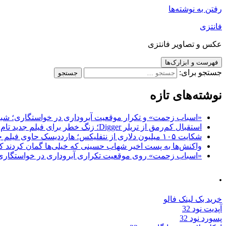
رفتن به نوشته‌ها
فانتزی
عکس و تصاویر فانتزی
فهرست و ابزارک‌ها
جستجو برای:
نوشته‌های تازه
«اسباب زحمت» و تکرار موقعیت آبروداری در خواستگاری؛ شباهت به «پایتخت7» و 
استقبال کم‌رمق از تریلر Digger؛ زنگ خطر برای فیلم جدید تام کروز و برادران وارنر
شکایت ۱۰۵ میلیون دلاری از نتفلیکس؛ هارددیسک حاوی فیلم جدید نیکلاس کیج به سرقت رفت
واکنش‌ها به پست اخیر شهاب حسینی که خیلی‌ها گمان کردند که
«اسباب زحمت» روی موقعیت تکراری آبروداری در خواستگاری دست گذاشته 
.
خرید بک لینک فالو
آپدیت نود 32
پسورد نود 32