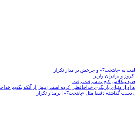
چرخش بر مدار تکرار
 او از دنیای بازیگری خداحافظی کرده است | پیش از آنکه بگویم خداح
دقیقا مثل «پایتخت7» | برمدار تکرار