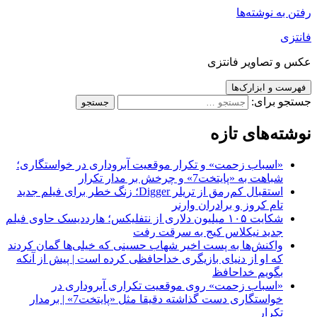
رفتن به نوشته‌ها
فانتزی
عکس و تصاویر فانتزی
فهرست و ابزارک‌ها
جستجو برای:
نوشته‌های تازه
«اسباب زحمت» و تکرار موقعیت آبروداری در خواستگاری؛
شباهت به «پایتخت7» و چرخش بر مدار تکرار
استقبال کم‌رمق از تریلر Digger؛ زنگ خطر برای فیلم جدید
تام کروز و برادران وارنر
شکایت ۱۰۵ میلیون دلاری از نتفلیکس؛ هارددیسک حاوی فیلم
جدید نیکلاس کیج به سرقت رفت
واکنش‌ها به پست اخیر شهاب حسینی که خیلی‌ها گمان کردند
که او از دنیای بازیگری خداحافظی کرده است | پیش از آنکه
بگویم خداحافظ
«اسباب زحمت» روی موقعیت تکراری آبروداری در
خواستگاری دست گذاشته دقیقا مثل «پایتخت7» | برمدار
تکرار