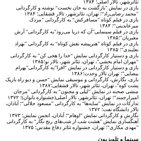
تئاترشهر، تالار اصلی؛ ۱۳۸۴
بازی در نمایش ”بازگشت به خان نخست“ نوشته و کارگردانی
”محمد رضایی‌راد“؛ تهران، تئاترشهر، تالار قشقایی؛ ۱۳۸۴
بازی در فیلم کوتاه ”مسافرکش“ به کارگردانی ”مزدک
میرعابدینی“؛ ۱۳۸۴
بازی در فیلم سینمایی”آن که دریا می‌رود”به کارگردانی” آرش
معیریان”؛۱۳۸۵
بازی در فیلم کوتاه ”هنرپیشه نقش کوتاه“ به کارگردانی ”بهزاد
نعلبندی“؛ ۱۳۸۵
بازی و دستیار کارگردانی نمایش “خدا را هجی کن” به کارگردانی
“مهران امام بخشی”، تهران، تئاتر شهر، تالار نو؛۱۳۸۵
بازی و دستیار کارگردانی در نمایش “افرا”به کارگردانی”بهرام
بیضایی”؛ تهران تالار وحدت؛۱۳۸۶
باری، نگارش، کارگردانی و موسیقی نمایش “حسن و دیو راه باریک
پشت کوه”، تهران، تئاتر شهر، تالار قشقایی؛۱۳۸۷
منشی صحنه در نمایش ”لیلی و مجنون“ به کارگردانی ”مرجان
امیرارجمند“؛ تهران، تئاترشهر، تالار اصلی(جشنواره بانوان)؛ ۱۳۷۲
تدارکات در نمایش ”سایه‌ها“ به کارگردانی ”مسعود جلالی“؛ آبادان،
تالار دانشگاه نفت؛ ۱۳۷۲
نگارش و کارگردانی نمایش ”اوهام“؛ آبادان، انجمن نمایش؛ ۱۳۷۳
آهنگسازی نمایش ”هشت شب از شب‌های رنج نگار“ به کارگردانی
”مهدی مکاری“؛ تهران، جشنواره تئاتر دفاع مقدس؛ ۱۳۷۵
سینما و تلویزیون