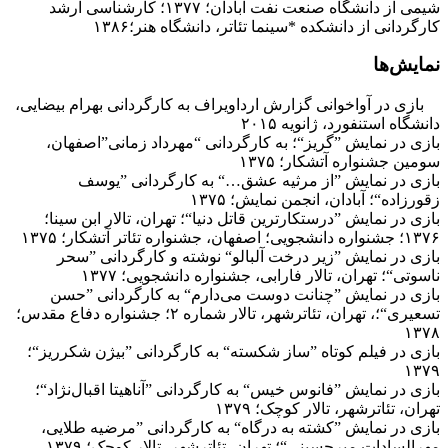
شیمی از دانشگاه صنعت نفت آبادان؛ ۱۳۷۷؛ کارشناسی ارشد
کارگردانی از دانشکده *سینما تئاتر، دانشگاه هنر؛۱۳۸۶
نمایش‌ها
بازی در آواخوانی گزارش ارداویراف به کارگردانی بهرام بیضایی،
دانشگاه استنفورد، ژانویه ۲۰۱۵
بازی در نمایش ”گریز“؛ به کارگردانی “مهرداد زمانی”اصفهان،
سومین جشنواره آتشکار؛ ۱۳۷۵
بازی در نمایش ”از مرثیه عشق…“ به کارگردانی ”یوسف
زقورزاده“؛ آبادان، انجمن نمایش؛ ۱۳۷۵
بازی در نمایش ”درستکارترین قاتل دنیا“؛ تهران، تالار ابن سینا؛
۱۳۷۶؛ جشنواره دانشجویی؛ اصفهان، جشنواره تئاتر آتشکار؛ ۱۳۷۵
بازی در نمایش ”زیر درخت آلبالو“ نوشته و کارگردانی ”سحر
ناسوتی“؛ تهران، تالار فارابی، جشنواره دانشجویی؛ ۱۳۷۷
بازی در نمایش ”چنانت دوست می‌دارم“ به کارگردانی ”حسن
تسعیری“؛، تهران، تئاترشهر، تالار شماره ۲؛ جشنواره دفاع مقدس؛
۱۳۷۸
بازی در فیلم کوتاه ”ساز شکسته“ به کارگردانی ”بیژن شکرریز“؛
۱۳۷۹
بازی در نمایش ”فانوس خیس“ به کارگردانی ”آناهیتا اقبال‌نژاد“؛
تهران، تئاترشهر، تالار کوچک؛ ۱۳۷۹
بازی در نمایش ”کشته به درگاه“ به کارگردانی ”مرضیه طلایی،
مهرالسادات میرحسینی“؛ تهران، تئاترشهر، تالار کوچک؛ ۱۳۷۹