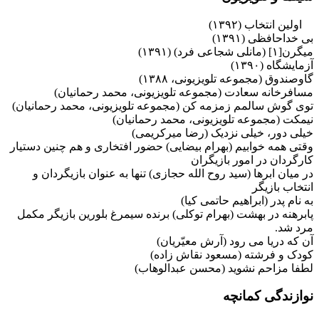
اولین انتخاب (۱۳۹۲)
بی خداحافظی (۱۳۹۱)
میگرن[۱] (مانلی شجاعی فرد) (۱۳۹۱)
آزمایشگاه (۱۳۹۰)
گاوصندوق (مجموعه تلویزیونی، ۱۳۸۸)
مسافرخانه سعادت (مجموعه تلویزیونی، محمد رحمانیان)
توی گوش سالمم زمزمه کن (مجموعه تلویزیونی، محمد رحمانیان)
نیمکت (مجموعه تلویزیونی، محمد رحمانیان)
خیلی دور، خیلی نزدیک (رضا میرکریمی)
وقتی همه خوابیم (بهرام بیضایی) حضور افتخاری و هم چنین دستیار
کارگردان در امور بازیگران
در میان ابرها (سید روح الله حجازی) تنها به عنوان بازیگردان و
انتخاب بازیگر
به نام پدر (ابراهیم حاتمی کیا)
پابرهنه در بهشت (بهرام توکلی) برنده سیمرغ بلورین بازیگر مکمل
مرد شد.
آن که دریا می رود (آرش معیّریان)
کودک و فرشته (مسعود نقاش زاده)
لطفا مزاحم نشوید (محسن عبدالوهاب)
نوازندگی کمانچه