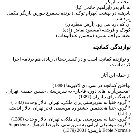
انتخاب بازیگر
به نام پدر (ابراهیم حاتمی کیا)
پابرهنه در بهشت (بهرام توکلی) برنده سیمرغ بلورین بازیگر مکمل
مرد شد.
آن که دریا می رود (آرش معیّریان)
کودک و فرشته (مسعود نقاش زاده)
لطفا مزاحم نشوید (محسن عبدالوهاب)
نوازندگی کمانچه
او نوازنده كمانچه است و در كنسرت‌های زیادی هم برنامه اجرا
كرده است.
از جمله این آثار:
نواختن كمانچه در سی.دی لالایی‌ها (1388‌)
«مجلس‌آرایی‌های دوره‌ قاجار» به سرپرستی حسین حمیدی تهران،
‌فرهنگسرای نیاوران (‌‌1387‌)
‌* گروه خنیا به سرپرستی پری ملكی، تهران، تالار وحدت (1382‌)
‌* گروه خنیا هجدهمین جشنواره موسیقی فجر تهران، تالار اندیشه
(1381‌)
‌* گروه خنیا به سرپرستی پری ملكی، تهران، تالار وحدت (1380‌)
‌* گروه موسیقی ایرانی به سرپرستی علیرضا فرهنگ، Superieure
Ecole Normale ‌پاریس؛ 2001 (1379‌)