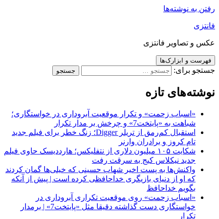
رفتن به نوشته‌ها
فانتزی
عکس و تصاویر فانتزی
فهرست و ابزارک‌ها
جستجو برای:
نوشته‌های تازه
«اسباب زحمت» و تکرار موقعیت آبروداری در خواستگاری؛
شباهت به «پایتخت7» و چرخش بر مدار تکرار
استقبال کم‌رمق از تریلر Digger؛ زنگ خطر برای فیلم جدید
تام کروز و برادران وارنر
شکایت ۱۰۵ میلیون دلاری از نتفلیکس؛ هارددیسک حاوی فیلم
جدید نیکلاس کیج به سرقت رفت
واکنش‌ها به پست اخیر شهاب حسینی که خیلی‌ها گمان کردند
که او از دنیای بازیگری خداحافظی کرده است | پیش از آنکه
بگویم خداحافظ
«اسباب زحمت» روی موقعیت تکراری آبروداری در
خواستگاری دست گذاشته دقیقا مثل «پایتخت7» | برمدار
تکرار