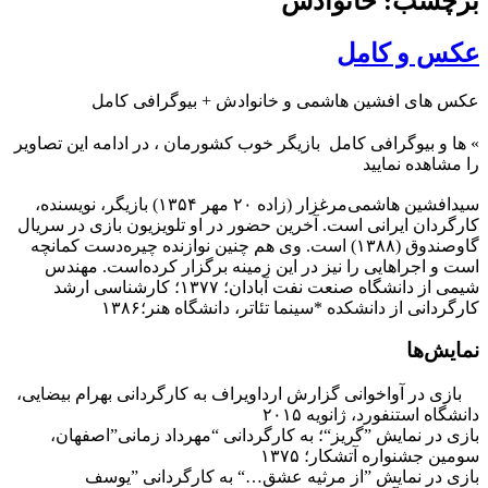
برچسب: خانوادش
عکس و کامل
عکس های افشین هاشمی و خانوادش + بیوگرافی کامل
»
ها و بیوگرافی کامل
بازیگر خوب کشورمان ، در ادامه این تصاویر
را مشاهده نمایید
سیدافشین هاشمی‌مرغزار (زاده ۲۰ مهر ۱۳۵۴) بازیگر، نویسنده،
کارگردان ایرانی است. آخرین حضور در او تلویزیون بازی در سریال
گاوصندوق (۱۳۸۸) است. وی هم چنین نوازنده چیره‌دست کمانچه
است و اجراهایی را نیز در این زمینه برگزار کرده‌است. مهندس
شیمی از دانشگاه صنعت نفت آبادان؛ ۱۳۷۷؛ کارشناسی ارشد
کارگردانی از دانشکده *سینما تئاتر، دانشگاه هنر؛۱۳۸۶
نمایش‌ها
بازی در آواخوانی گزارش ارداویراف به کارگردانی بهرام بیضایی،
دانشگاه استنفورد، ژانویه ۲۰۱۵
بازی در نمایش ”گریز“؛ به کارگردانی “مهرداد زمانی”اصفهان،
سومین جشنواره آتشکار؛ ۱۳۷۵
بازی در نمایش ”از مرثیه عشق…“ به کارگردانی ”یوسف