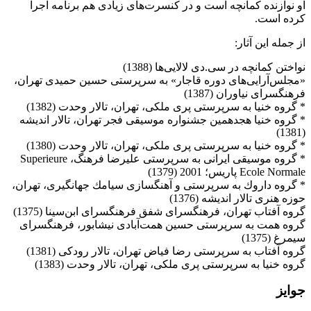
او نوازنده كمانچه است و در كنسرت‌های زیادی هم برنامه اجرا
كرده است.
از جمله این آثار:
نواختن كمانچه در سی.دی لالایی‌ها (1388‌)
«مجلس‌آرایی‌های دوره‌ قاجار» به سرپرستی حسین حمیدی تهران،
‌فرهنگسرای نیاوران (‌‌1387‌)
‌* گروه خنیا به سرپرستی پری ملكی، تهران، تالار وحدت (1382‌)
‌* گروه خنیا هجدهمین جشنواره موسیقی فجر تهران، تالار اندیشه
(1381‌)
‌* گروه خنیا به سرپرستی پری ملكی، تهران، تالار وحدت (1380‌)
‌* گروه موسیقی ایرانی به سرپرستی علیرضا فرهنگ، Superieure
Ecole Normale ‌پاریس؛ 2001 (1379‌)
‌* گروه داروك به سرپرستی و آهنگسازی سیامك جهانگیری، تهران،
حوزه هنری ‌تالار ‌اندیشه‌ (1376‌)
‌گروه آفتاب تهران، فرهنگسرای شفق فرهنگسرای ابن‌سینا (1375‌)
‌گروه همت به سرپرستی حسین همت‌آبادی نیشابور، فرهنگسرای
سیمرغ (1375‌)
‌گروه آفتاب به سرپرستی رضا فیاض تهران، تالار رودكی (1381‌)
گروه خنیا به سرپرستی پری ملكی، تهران، تالار وحدت (1383‌)
جوایز