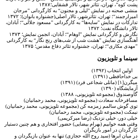
پشت کوه”، تهران، تئاتر شهر، تالار قشقایی؛۱۳۸۷
منشی صحنه در نمایش ”لیلی و مجنون“ به کارگردانی ”مرجان
امیرارجمند“؛ تهران، تئاترشهر، تالار اصلی(جشنواره بانوان)؛ ۱۳۷۲
تدارکات در نمایش ”سایه‌ها“ به کارگردانی ”مسعود جلالی“؛ آبادان،
تالار دانشگاه نفت؛ ۱۳۷۲
نگارش و کارگردانی نمایش ”اوهام“؛ آبادان، انجمن نمایش؛ ۱۳۷۳
آهنگسازی نمایش ”هشت شب از شب‌های رنج نگار“ به کارگردانی
”مهدی مکاری“؛ تهران، جشنواره تئاتر دفاع مقدس؛ ۱۳۷۵
سینما و تلویزیون
اولین انتخاب (۱۳۹۲)
بی خداحافظی (۱۳۹۱)
میگرن[۱] (مانلی شجاعی فرد) (۱۳۹۱)
آزمایشگاه (۱۳۹۰)
گاوصندوق (مجموعه تلویزیونی، ۱۳۸۸)
مسافرخانه سعادت (مجموعه تلویزیونی، محمد رحمانیان)
توی گوش سالمم زمزمه کن (مجموعه تلویزیونی، محمد رحمانیان)
نیمکت (مجموعه تلویزیونی، محمد رحمانیان)
خیلی دور، خیلی نزدیک (رضا میرکریمی)
وقتی همه خوابیم (بهرام بیضایی) حضور افتخاری و هم چنین دستیار
کارگردان در امور بازیگران
در میان ابرها (سید روح الله حجازی) تنها به عنوان بازیگردان و