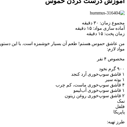
آموزش درست کردن حموس
مجموع زمان: ۳۰ دقیقه ‏
آماده سازی مواد: ۱۵ دقیقه ‏
زمان پخت: ۱۵ دقیقه ‏
من عاشق حموس هستم! طعم آن بسیار خوشمزه است. با این دستور پخت
مواد لازم: ‏
مخصوص ۴ نفر ‏
نمک ‏
فلفل ‏
پاپریکا ‏
طرز تهیه:‏