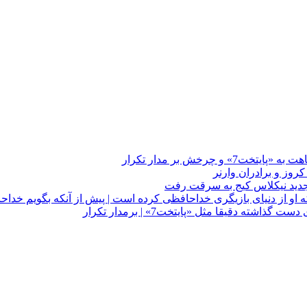
چرخش بر مدار تکرار
 او از دنیای بازیگری خداحافظی کرده است | پیش از آنکه بگویم خداح
دقیقا مثل «پایتخت7» | برمدار تکرار