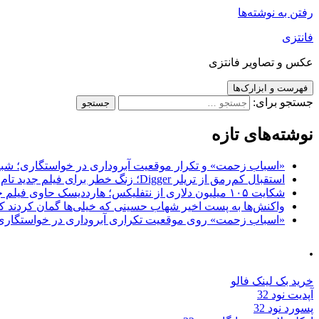
رفتن به نوشته‌ها
فانتزی
عکس و تصاویر فانتزی
فهرست و ابزارک‌ها
جستجو برای:
نوشته‌های تازه
«اسباب زحمت» و تکرار موقعیت آبروداری در خواستگاری؛ شباهت به «پایتخت7» و 
استقبال کم‌رمق از تریلر Digger؛ زنگ خطر برای فیلم جدید تام کروز و برادران وارنر
شکایت ۱۰۵ میلیون دلاری از نتفلیکس؛ هارددیسک حاوی فیلم جدید نیکلاس کیج به سرقت رفت
واکنش‌ها به پست اخیر شهاب حسینی که خیلی‌ها گمان کردند که
«اسباب زحمت» روی موقعیت تکراری آبروداری در خواستگاری دست گذاشته 
.
خرید بک لینک فالو
آپدیت نود 32
پسورد نود 32