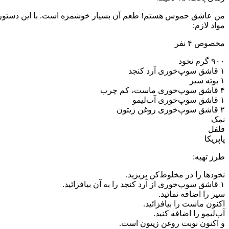
من عاشق حموس هستم! طعم آن بسیار خوشمزه است. با این دستور پخت
مواد لازم: ‏
مخصوص ۴ نفر ‏
نمک ‏
فلفل ‏
پاپریکا ‏
طرز تهیه:‏
نخود‌ها را در مخلوط‌کن بریزید. ‏
سیر را اضافه نمائید. ‏
اکنون ماست را بیافزائید. ‏
آب‌لیمو را اضافه کنید. ‏
و اکنون نوبت روغن زیتون است. ‏