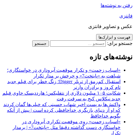
رفتن به نوشته‌ها
فانتزی
عکس و تصاویر فانتزی
فهرست و ابزارک‌ها
جستجو برای:
نوشته‌های تازه
«اسباب زحمت» و تکرار موقعیت آبروداری در خواستگاری؛
شباهت به «پایتخت7» و چرخش بر مدار تکرار
استقبال کم‌رمق از تریلر Digger؛ زنگ خطر برای فیلم جدید
تام کروز و برادران وارنر
شکایت ۱۰۵ میلیون دلاری از نتفلیکس؛ هارددیسک حاوی فیلم
جدید نیکلاس کیج به سرقت رفت
واکنش‌ها به پست اخیر شهاب حسینی که خیلی‌ها گمان کردند
که او از دنیای بازیگری خداحافظی کرده است | پیش از آنکه
بگویم خداحافظ
«اسباب زحمت» روی موقعیت تکراری آبروداری در
خواستگاری دست گذاشته دقیقا مثل «پایتخت7» | برمدار
تکرار