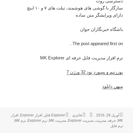
دسترسی روت
سازگار با گوشی های هوشمند، تبلت های ۷ و ۱۰ اینچ
دارای ویرایشگر متن ساده
باشگاه خبرنگاران جوان
The post appeared first on .
نرم افزار مدیریت فایل حرفه ای MK Explorer
یوزرنیم و پسورد نود 32 ورژن 7
میهن دانلود
آوریل 29, 2016
ارسال
نویسنده
فانتزی
دسته‌ها
Explorer فایل
برچسب‌ها
,
افزار Explorer
,
افزار
MK
,
شده
حرفه
,
مدیریت
,
مدیریت Explorer
,
مدیریت MK
,
نرم Explorer
,
نرم MK
,
در
نرم فایل