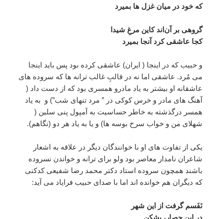
که خود در میان غزل ها بمیرد
گروهی بر آن‌اند کاین مرغِ شیدا
کجا عاشقی کرد آنجا بمیرد
و حبیب که در اینجا ( ایران) عاشقی کرده بود پس باید اینجا
می مُرد. عاشقی اما نه در قالبِ غالب ترانه ها که سروده های
عاشقانه او بیشتر به یاد مادرو همسری بود که از دست داد (
آهنگ های مادر و خرس کوکی در ” مرد تنهای شب”) و به یاد
همسر درگذشته به خاطر حساسیت به آمپول پنی سلین (
شهلای من و خواب سرخ بوسه ها) و یا به یاد هر دو (نگاهم).
یکی از تفاوت های او با خوانندگان دیگر در علاقه به اشعار
شاعران نامدار معاصر بود ولو برای ترانه و خواندن نسروده
باشند همچون سروده استاد دکتر محمد رضا شفیعی کدکنی
که دیگران هم خوانده اند اما با صدای حبیب فرایاد می آید:
نَفَسم گرفت از این شهر
درِ این حصار، بشکن