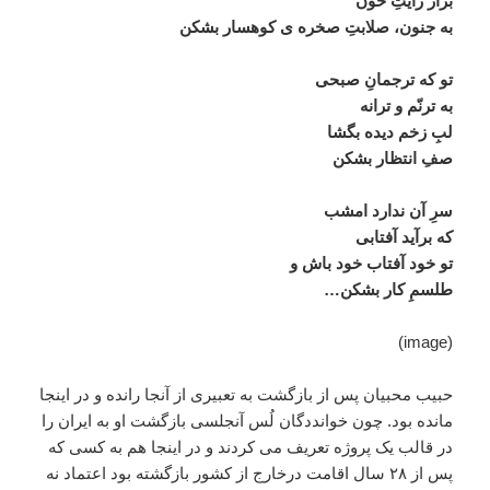
برآر رایتِ خون
به جنون، صلابتِ صخره ی کوهسار بشکن
تو که ترجمانِ صبحی
به ترنّم و ترانه
لبِ زخم دیده بگشا
صفِ انتظار بشکن
سرِ آن ندارد امشب
که برآید آفتابی
تو خود آفتاب خود باش و
طلسمِ کار بشکن
…
(image)
حبیب محبیان پس از بازگشت به تعبیری از آنجا رانده و در اینجا
مانده بود. چون خوانددگان لُس آنجلسی بازگشت او به ایران را
در قالب یک پروژه تعریف می کردند و در اینجا هم به کسی که
پس از ۲۸ سال اقامت درخارج از کشور بازگشته بود اعتماد نه