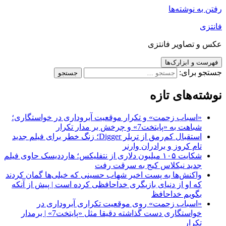
رفتن به نوشته‌ها
فانتزی
عکس و تصاویر فانتزی
فهرست و ابزارک‌ها
جستجو برای:
نوشته‌های تازه
«اسباب زحمت» و تکرار موقعیت آبروداری در خواستگاری؛
شباهت به «پایتخت7» و چرخش بر مدار تکرار
استقبال کم‌رمق از تریلر Digger؛ زنگ خطر برای فیلم جدید
تام کروز و برادران وارنر
شکایت ۱۰۵ میلیون دلاری از نتفلیکس؛ هارددیسک حاوی فیلم
جدید نیکلاس کیج به سرقت رفت
واکنش‌ها به پست اخیر شهاب حسینی که خیلی‌ها گمان کردند
که او از دنیای بازیگری خداحافظی کرده است | پیش از آنکه
بگویم خداحافظ
«اسباب زحمت» روی موقعیت تکراری آبروداری در
خواستگاری دست گذاشته دقیقا مثل «پایتخت7» | برمدار
تکرار